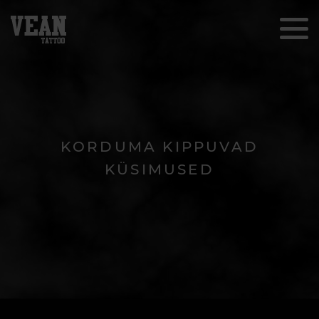
KORDUMA KIPPUVAD
KÜSIMUSED