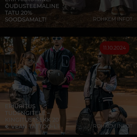
ÕUDUSTEEMALINE
TATU 20%
SOODSAMALT!
ROHKEM INFOT
11.10.2024
ERIÜRITUS
TUDENGITELE –
KINGITUSTŠEKK 20
€ VEAN TATTOO-LT
ROHKEM INFOT