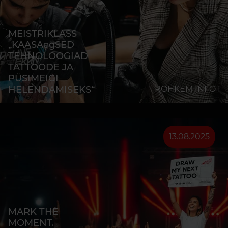
MEISTRIKLASS
„KAASAegSED
TEHNOLOOGIAD
TATTOODE JA
PÜSIMEIGI
HELENDAMISEKS“
ROHKEM INFOT
13.08.2025
MARK THE
MOMENT.