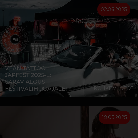
02.06.2025
VEAN TATTOO
JAPFEST 2025-L:
SÄRAV ALGUS
FESTIVALIHOOAJALE!
ROHKEM INFOT
19.05.2025