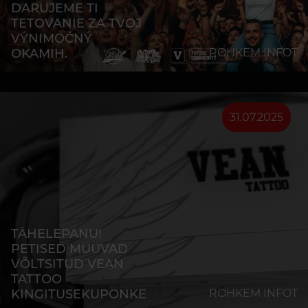
DARUJEME TI
TETOVANIE ZA TVOJ
VÝNIMOČNÝ
OKAMIH.
ROHKEM INFOT
31.07.2025
TÄHELEPANU!
PETISED MÜÜVAD
VÕLTSITUD VEAN
TATTOO
KINGITUSEKUPONKE
ROHKEM INFOT