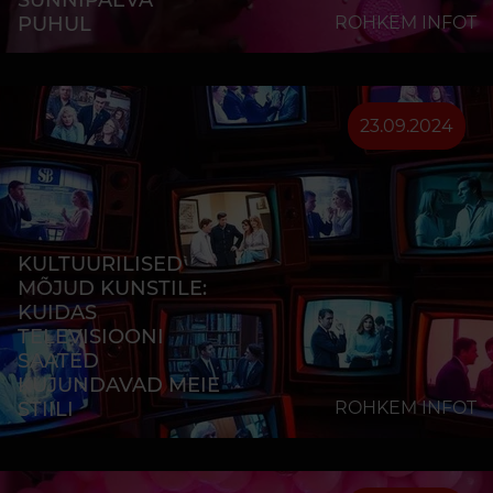
SÜNNIPÄEVA
PUHUL
ROHKEM INFOT
23.09.2024
KULTUURILISED
MÕJUD KUNSTILE:
KUIDAS
TELEVISIOONI
SAATED
KUJUNDAVAD MEIE
STIILI
ROHKEM INFOT