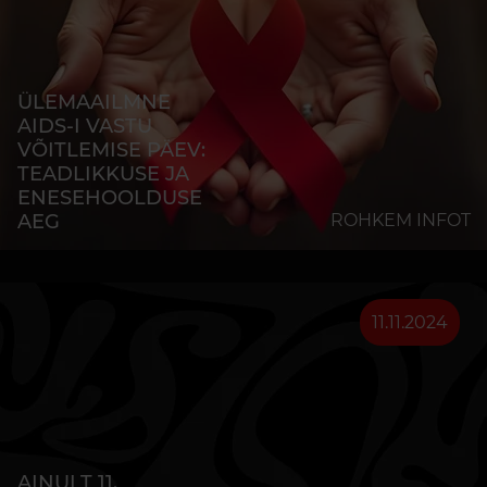
ÜLEMAAILMNE
AIDS-I VASTU
VÕITLEMISE PÄEV:
TEADLIKKUSE JA
ENESEHOOLDUSE
AEG
ROHKEM INFOT
11.11.2024
AINULT 11.