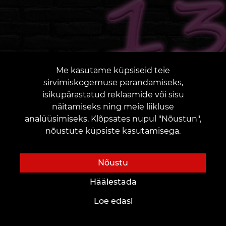
Me kasutame küpsiseid teie
sirvimiskogemuse parandamiseks,
13 AASTAT LOOVUST:
KUIDAS MEIE SAIME
isikupärastatud reklaamide või sisu
TATTOO-MAAILMA
näitamiseks ning meie liikluse
JUHTIDEKS
ROHKEM INFOT
analüüsimiseks. Klõpsates nupul "Nõustun",
nõustute küpsiste kasutamisega.
Nõustu
31.08.2024
Häälestada
Loe edasi