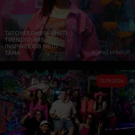
TATOVEERIMISKUNSTI
TRENDID: MIS
INSPIREERIB MEID
TÄNA
ROHKEM INFOT
13.09.2024