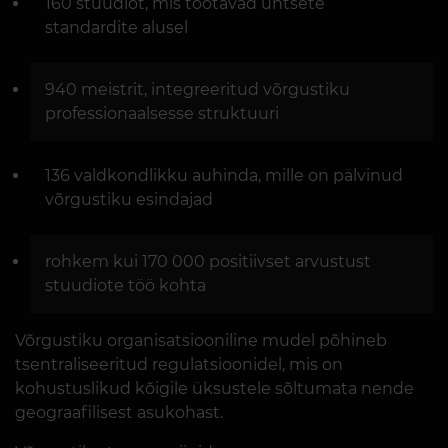
160 stuudiot, mis töötavad ühtsete
standardite alusel
940 meistrit, integreeritud võrgustiku
professionaalsesse struktuuri
136 valdkondlikku auhinda, mille on pälvinud
võrgustiku esindajad
rohkem kui 170 000 positiivset arvustust
stuudiote töö kohta
Võrgustiku organisatsiooniline mudel põhineb
tsentraliseeritud regulatsioonidel, mis on
kohustuslikud kõigile üksustele sõltumata nende
geograafilisest asukohast.