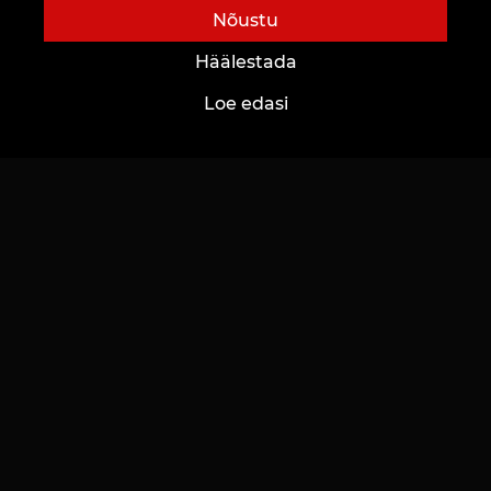
brändi struktuuri ja rahvusvahelist ulatust.
Nõustu
Häälestada
Loe edasi