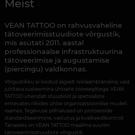
Meist
VEAN TATTOO on rahvusvaheline
tätoveerimisstuudiote võrgustik,
mis asutati 2011. aastal
professionaalse infrastruktuurina
tätoveerimise ja augustamise
(piercingu) valdkonnas.
Võrgustikku ei loodud algselt reklaambrändina, vaid
juhitava süsteemina ühtsete tööreeglitega. VEAN
TATTOO ühendab stuudioid ja spetsialiste
erinevates riikides ühise organisatsioonilise mudeli
raames. Tegevuse põhialused on protsesside
standardiseerimine, vastutus ja kvaliteedikontroll.
Tänaseks on VEAN TATTOO maailma suurim
tätoveerimisstuudiote võrgustik.