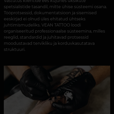
Vastutus klientide ees kujunes üksikute
spetsialistide tasandil, mitte ühise süsteemi osana.
Tööprotsessid, dokumentatsioon ja sisemised
eeskirjad ei olnud üles ehitatud ühtseks
juhtimismudeliks. VEAN TATTOO loodi
organiseeritud professionaalse süsteemina, milles
reeglid, standardid ja juhitavad protsessid
moodustavad tervikliku ja korduvkasutatava
struktuuri.