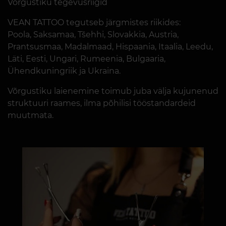
Võrgustiku tegevusriigid
VEAN TATTOO tegutseb järgmistes riikides:
Poola, Saksamaa, Tšehhi, Slovakkia, Austria,
Prantsusmaa, Madalmaad, Hispaania, Itaalia, Leedu,
Läti, Eesti, Ungari, Rumeenia, Bulgaaria,
Ühendkuningriik ja Ukraina.
Võrgustiku laienemine toimub juba välja kujunenud
struktuuri raames, ilma põhilisi tööstandardeid
muutmata.