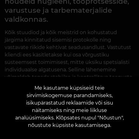
nõudeid hügieeni, tööprotsesside,
varustuse ja tarbematerjalide
valdkonnas.
Kõik stuudiod ja kõik meistrid on kohustatud
järgima kinnitatud sisemisi protokolle ning
vastavate riikide kehtivat seadusandlust. Vastutust
kliendi ees käsitletakse kui osa võrgustiku
süsteemsest toimimisest, mitte üksiku spetsialisti
individuaalse algatusena. Selline lähenemine
võimaldab tagada stabiilse ja kontrollitava teenuste
taseme kõigis võrgustiku stuudiotes.
Me kasutame küpsiseid teie
sirvimiskogemuse parandamiseks,
isikupärastatud reklaamide või sisu
VEAN TATTOO ametlikud ressursid
näitamiseks ning meie liikluse
Teave võrgustiku tegevuse kohta on kättesaadav ka
analüüsimiseks. Klõpsates nupul "Nõustun",
ametlike kommunikatsioonikanalite ja riiklike
nõustute küpsiste kasutamisega.
veebisaitide kaudu, mis kajastavad VEAN TATTOO