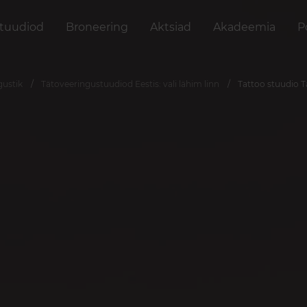
stuudiod
Broneering
Aktsiad
Akadeemia
P
gustik
Tätoveeringustuudiod Eestis: vali lähim linn
Tattoo stuudio T