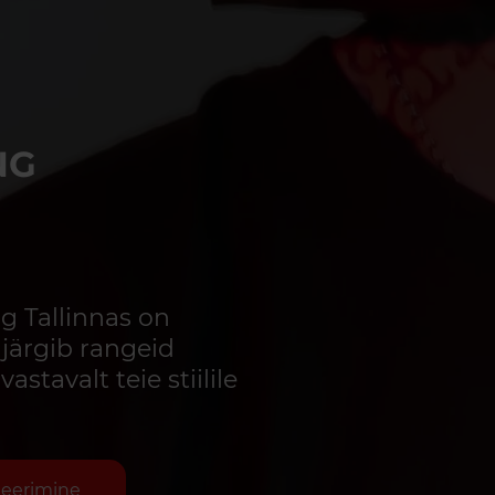
NG
 Tallinnas on
 järgib rangeid
astavalt teie stiilile
neerimine