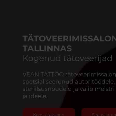
TÄTOVEERIMISSALO
TALLINNAS
Kogenud tätoveerijad
VEAN TATTOO tätoveerimissalong
spetsialiseerunud autoritöödele,
steriilsusnõudeid ja valib meistri v
ja ideele.
Konsultatsioon
Seansi bro