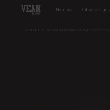
Hinnakiri
Tätoveeringu
VEAN TATTOO | Maailma suurim tätoveeringustuudiote võr