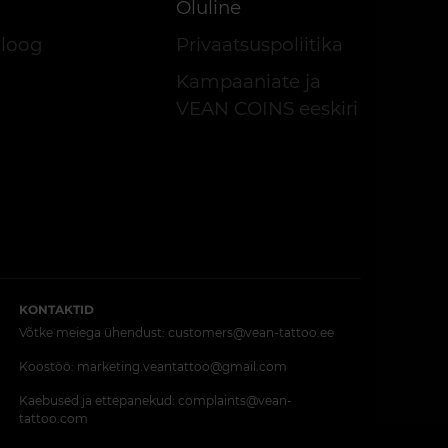
Oluline
aloog
Privaatsuspoliitika
Kampaaniate ja
VEAN COINS eeskiri
KONTAKTID
Võtke meiega ühendust:
customers@vean-tattoo.ee
Koostöö:
marketing.veantattoo@gmail.com
Kaebused ja ettepanekud:
complaints@vean-
tattoo.com