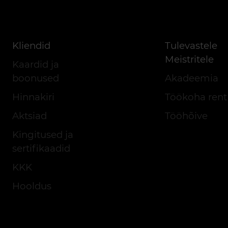
Kliendid
Tulevastele
Meistritele
Kaardid ja
boonused
Akadeemia
Hinnakiri
Töökoha rent
Aktsiad
Tööhõive
Kingitused ja
sertifikaadid
KKK
Hooldus