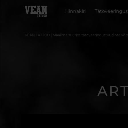
Hinnakiri
Tätoveeringu
VEAN TATTOO | Maailma suurim tätoveeringustuudiote võr
ART