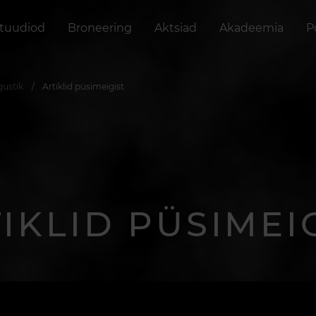
stuudiod
Broneering
Aktsiad
Akadeemia
P
gustik
Artiklid püsimeigist
IKLID PÜSIMEI