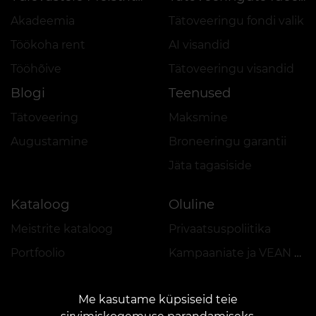
Akadeemia
Tätoveeringu fondi valik
Töökoha rent
AI visandid
Tööhõive
Tätoveeringu visandid
Blogi
Teenused
Tätoveering
Maksmine
Augustamine
Broneeringu garantii
Jäta tagasiside
Kataloog
Oluline
Meistrite kataloog
Privaatsuspoliitika
Portfoolio
Kampaaniate ja VEAN COINS eeskiri
Me kasutame küpsiseid teie