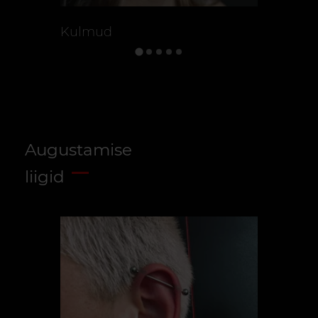
Kulmud
Kõrvad
Augustamise
liigid