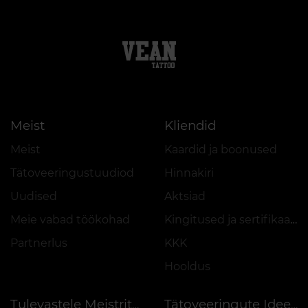
Meist
Kliendid
Meist
Kaardid ja boonused
Tätoveeringustuudiod
Hinnakiri
Uudised
Aktsiad
Meie vabad töökohad
Kingitused ja sertifikaadid
Partnerlus
KKK
Hooldus
Tulevastele Meistritele
Tätoveeringute Ideed