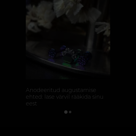
Anodeeritud augustamise
Titaanist
ehted: lase värvil rääkida sinu
miks see 
eest