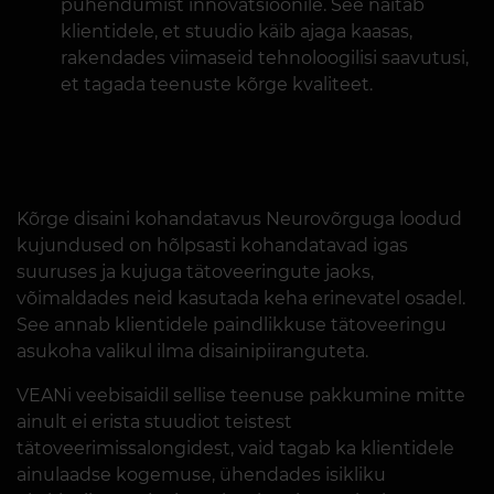
pühendumist innovatsioonile. See näitab
klientidele, et stuudio käib ajaga kaasas,
rakendades viimaseid tehnoloogilisi saavutusi,
et tagada teenuste kõrge kvaliteet.
Kõrge disaini kohandatavus Neurovõrguga loodud
kujundused on hõlpsasti kohandatavad igas
suuruses ja kujuga tätoveeringute jaoks,
võimaldades neid kasutada keha erinevatel osadel.
See annab klientidele paindlikkuse tätoveeringu
asukoha valikul ilma disainipiiranguteta.
VEANi veebisaidil sellise teenuse pakkumine mitte
ainult ei erista stuudiot teistest
tätoveerimissalongidest, vaid tagab ka klientidele
ainulaadse kogemuse, ühendades isikliku