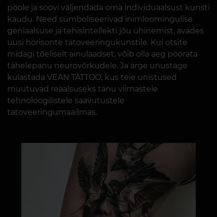
poole ja soovi väljendada oma individuaalsust kunsti
kaudu. Need sümboliseerivad inimloomingulise
geniaalsuse ja tehisintellekti jõu ühinemist, avades
uusi horisonte tätoveeringukunstile. Kui otsite
midagi tõeliselt ainulaadset, võib olla aeg pöörata
tähelepanu neurovõrkudele. Ja ärge unustage
külastada VEAN TATTOO, kus teie unistused
muutuvad reaalsuseks tänu viimastele
tehnoloogilistele saavutustele
tätoveeringumaailmas.