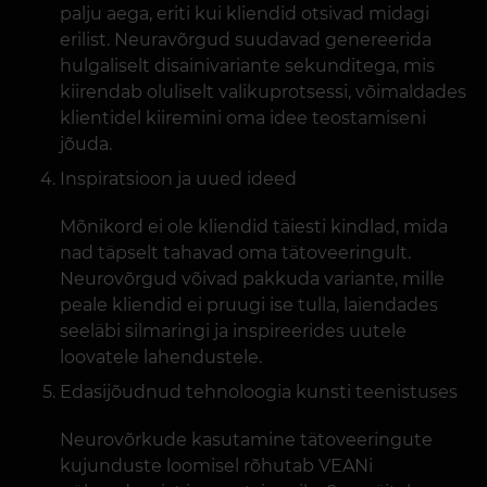
palju aega, eriti kui kliendid otsivad midagi
erilist. Neuravõrgud suudavad genereerida
hulgaliselt disainivariante sekunditega, mis
kiirendab oluliselt valikuprotsessi, võimaldades
klientidel kiiremini oma idee teostamiseni
jõuda.
Inspiratsioon ja uued ideed
Mõnikord ei ole kliendid täiesti kindlad, mida
nad täpselt tahavad oma tätoveeringult.
Neurovõrgud võivad pakkuda variante, mille
peale kliendid ei pruugi ise tulla, laiendades
seeläbi silmaringi ja inspireerides uutele
loovatele lahendustele.
Edasijõudnud tehnoloogia kunsti teenistuses
Neurovõrkude kasutamine tätoveeringute
kujunduste loomisel rõhutab VEANi