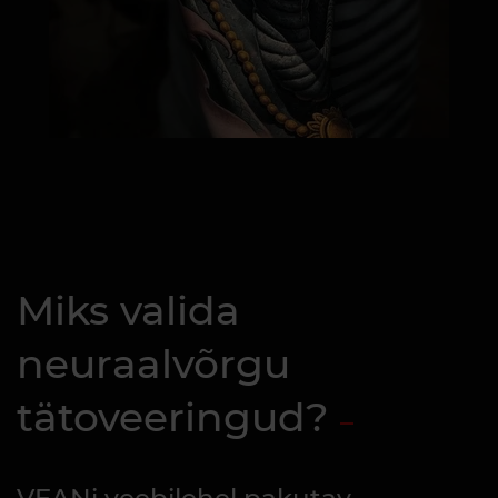
Miks valida
neuraalvõrgu
tätoveeringud?