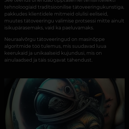
See teenus ühendab tipptasemel tehisintellekti
tehnoloogiaid traditsioonilise tätoveeringukunstiga,
pakkudes klientidele mitmeid olulisi eeliseid,
muutes tätoveeringu valimise protsessi mitte ainult
isikupärasemaks, vaid ka paeluvamaks.
Neuraalvõrgu tätoveeringud on masinõppe
algoritmide töö tulemus, mis suudavad luua
keerukaid ja unikaalseid kujundusi, mis on
ainulaadsed ja täis sügavat tähendust.