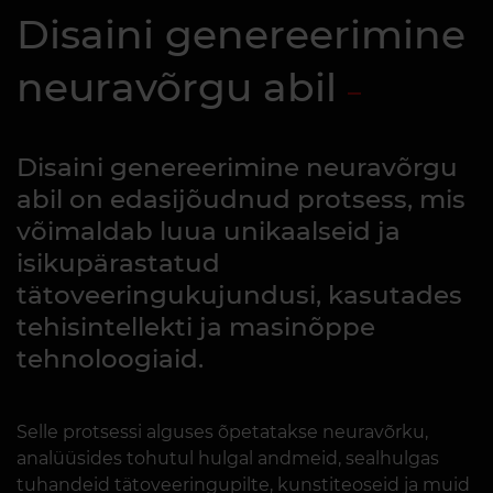
Disaini genereerimine
neuravõrgu abil
Disaini genereerimine neuravõrgu
abil on edasijõudnud protsess, mis
võimaldab luua unikaalseid ja
isikupärastatud
tätoveeringukujundusi, kasutades
tehisintellekti ja masinõppe
tehnoloogiaid.
Selle protsessi alguses õpetatakse neuravõrku,
analüüsides tohutul hulgal andmeid, sealhulgas
tuhandeid tätoveeringupilte, kunstiteoseid ja muid