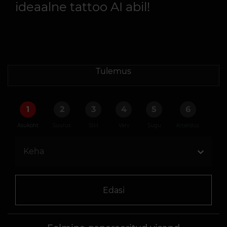
ideaalne tattoo AI abil!
Tulemus
1
2
3
4
5
6
Asukoht
Suurus
Stiil
Värv
Sugu
Kirjeldus
Edasi