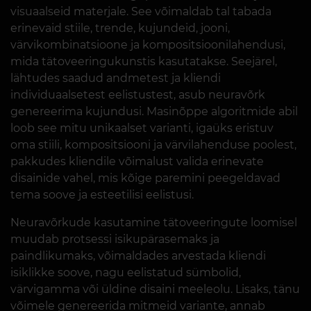
visuaalseid materjale. See võimaldab tal tabada
erinevaid stiile, trende, kujundeid, jooni,
värvikombinatsioone ja kompositsioonilahendusi,
mida tätoveeringukunstis kasutatakse. Seejärel,
lähtudes saadud andmetest ja kliendi
individuaalsetest eelistustest, asub neuravõrk
genereerima kujundusi. Masinõppe algoritmide abil
loob see mitu unikaalset varianti, igaüks eristuv
oma stiili, kompositsiooni ja värvilahenduse poolest,
pakkudes kliendile võimalust valida erinevate
disainide vahel, mis kõige paremini peegeldavad
tema soove ja esteetilisi eelistusi.
Neuravõrkude kasutamine tätoveeringute loomisel
muudab protsessi isikupärasemaks ja
paindlikumaks, võimaldades arvestada kliendi
isiklikke soove, nagu eelistatud sümbolid,
värvigamma või üldine disaini meeleolu. Lisaks, tänu
võimele genereerida mitmeid variante, annab