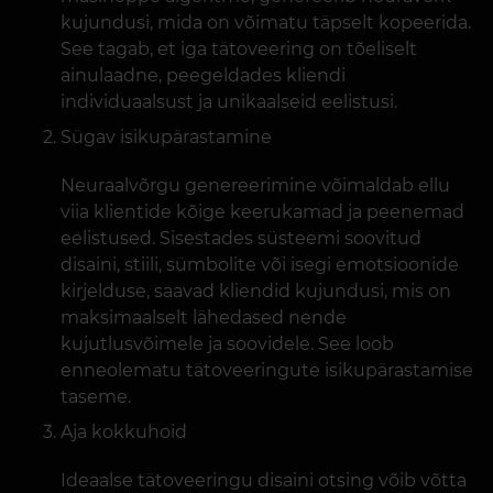
kujundusi, mida on võimatu täpselt kopeerida.
See tagab, et iga tätoveering on tõeliselt
ainulaadne, peegeldades kliendi
individuaalsust ja unikaalseid eelistusi.
Sügav isikupärastamine
Neuraalvõrgu genereerimine võimaldab ellu
viia klientide kõige keerukamad ja peenemad
eelistused. Sisestades süsteemi soovitud
disaini, stiili, sümbolite või isegi emotsioonide
kirjelduse, saavad kliendid kujundusi, mis on
maksimaalselt lähedased nende
kujutlusvõimele ja soovidele. See loob
enneolematu tätoveeringute isikupärastamise
taseme.
Aja kokkuhoid
Ideaalse tätoveeringu disaini otsing võib võtta