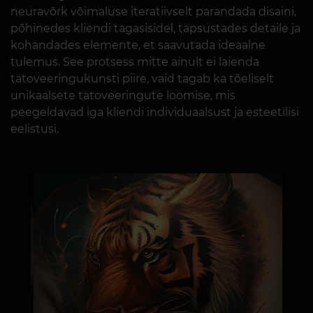
neuravõrk võimaluse iteratiivselt parandada disaini,
põhinedes kliendi tagasisidel, täpsustades detaile ja
kohandades elemente, et saavutada ideaalne
tulemus. See protsess mitte ainult ei laienda
tätoveeringukunsti piire, vaid tagab ka tõeliselt
unikaalsete tätoveeringute loomise, mis
peegeldavad iga kliendi individuaalsust ja esteetilisi
eelistusi.