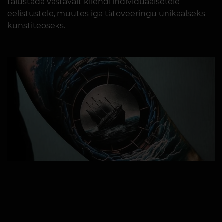
täiustada vastavalt kliendi individuaalsetele
eelistustele, muutes iga tätoveeringu unikaalseks
kunstiteoseks.