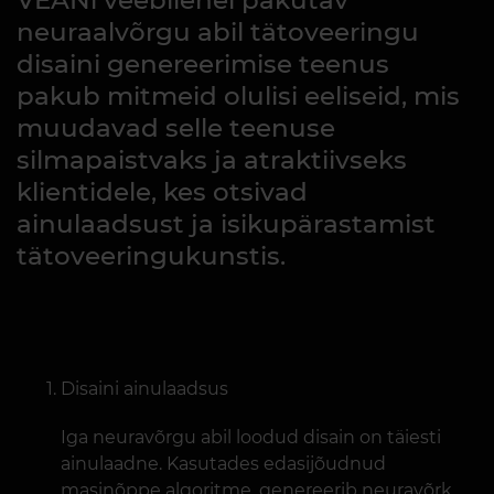
VEANi veebilehel pakutav
neuraalvõrgu abil tätoveeringu
disaini genereerimise teenus
pakub mitmeid olulisi eeliseid, mis
muudavad selle teenuse
silmapaistvaks ja atraktiivseks
klientidele, kes otsivad
ainulaadsust ja isikupärastamist
tätoveeringukunstis.
Disaini ainulaadsus
Iga neuravõrgu abil loodud disain on täiesti
ainulaadne. Kasutades edasijõudnud
masinõppe algoritme, genereerib neuravõrk