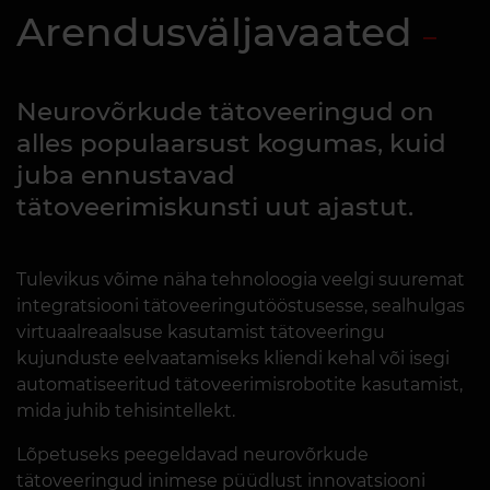
Arendusväljavaated
Neurovõrkude tätoveeringud on
alles populaarsust kogumas, kuid
juba ennustavad
tätoveerimiskunsti uut ajastut.
Tulevikus võime näha tehnoloogia veelgi suuremat
integratsiooni tätoveeringutööstusesse, sealhulgas
virtuaalreaalsuse kasutamist tätoveeringu
kujunduste eelvaatamiseks kliendi kehal või isegi
automatiseeritud tätoveerimisrobotite kasutamist,
mida juhib tehisintellekt.
Lõpetuseks peegeldavad neurovõrkude
tätoveeringud inimese püüdlust innovatsiooni