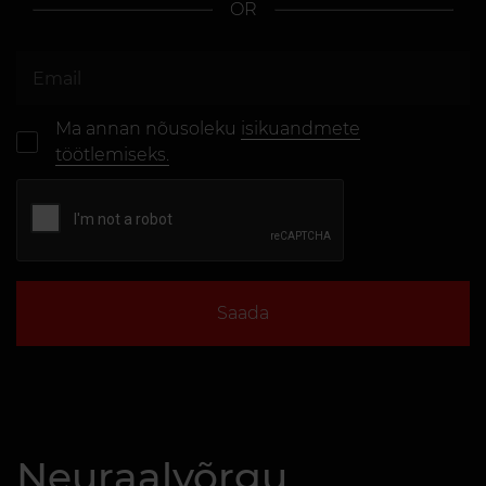
OR
Ma annan nõusoleku
isikuandmete
töötlemiseks.
Saada
Neuraalvõrgu