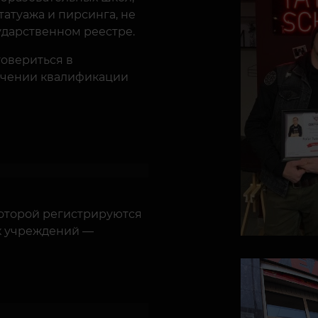
татуажа и пирсинга, не
ударственном реестре.
овериться в
учении квалификации
которой регистрируются
х учреждений —