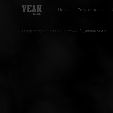
Цены
Тату-салоны
Лидер в тату и пирсинг индустрии
Диплом VEAN