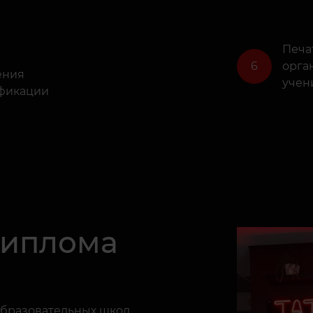
и
Печат
6
орга
ения
учен
фикации
диплома
образовательных школ,