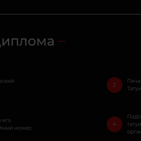
диплома
еский
Печа
2
Тату
Подп
 его
4
тату
йный номер
орга