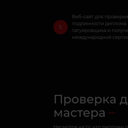
Веб-сайт для проверк
подлинности диплома
5
татуировщика и получ
международной серти
Проверка 
мастера
Несмотря на то, что дипломы 