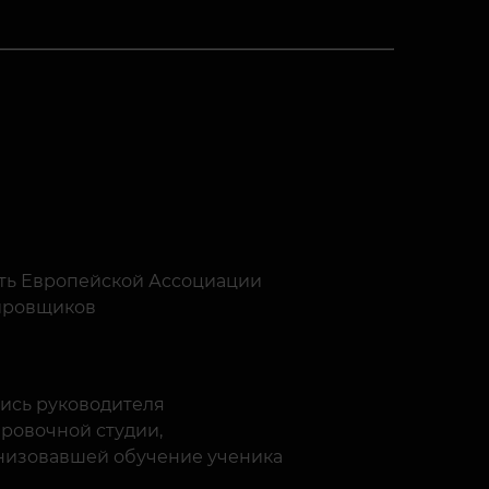
ть Европейской Ассоциации
ировщиков
ись руководителя
ировочной студии,
низовавшей обучение ученика