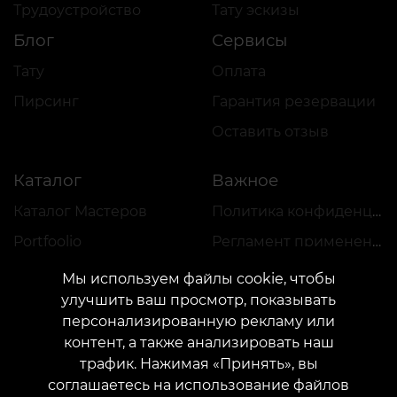
Трудоустройство
Тату эскизы
Блог
Сервисы
Тату
Оплата
Пирсинг
Гарантия резервации
Оставить отзыв
Каталог
Важное
Каталог Мастеров
Политика конфиденциальности
Portfoolio
Регламент применения скидок и VEAN COINS
Мы используем файлы cookie, чтобы
улучшить ваш просмотр, показывать
персонализированную рекламу или
контент, а также анализировать наш
трафик. Нажимая «Принять», вы
КОНТАКТЫ
соглашаетесь на использование файлов
Свяжитесь с нами:
customers@vean-tattoo.ee