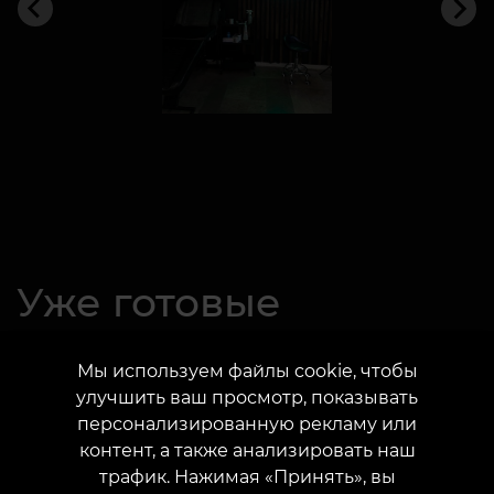
Мы используем файлы cookie, чтобы
улучшить ваш просмотр, показывать
персонализированную рекламу или
контент, а также анализировать наш
трафик. Нажимая «Принять», вы
Уже готовые
соглашаетесь на использование файлов
cookie.
проекты:
Принять всё
Настроить
Магазин расходных материалов для
мастеров и студий
Прочитать больше
Магазин украшений для пирсинга