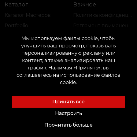
Каталог
Важное
Каталог Мастеров
Политика конфиденциальности
Portfoolio
Регламент применения скидок и VEAN COINS
Мы используем файлы cookie, чтобы
улучшить ваш просмотр, показывать
персонализированную рекламу или
контент, а также анализировать наш
трафик. Нажимая «Принять», вы
КОНТАКТЫ
соглашаетесь на использование файлов
Свяжитесь с нами:
customers@vean-tattoo.ee
cookie.
Сотрудничество:
marketing.veantattoo@gmail.com
Жалобы и предложения:
complaints@vean-tattoo.com
Принять всё
Регистрация и консультация в Эстонии::
+37258080950
Настроить
Прочитать больше
Сайт разработан и обслуживается VEAN
BUSINESS GROUP