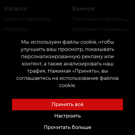
Каталог
Важное
Каталог Мастеров
Политика конфиденциальности
Portfoolio
Регламент применения скидок и VEAN COINS
Мы используем файлы cookie, чтобы
улучшить ваш просмотр, показывать
персонализированную рекламу или
контент, а также анализировать наш
трафик. Нажимая «Принять», вы
КОНТАКТЫ
соглашаетесь на использование файлов
Свяжитесь с нами:
customers@vean-tattoo.ee
cookie.
Сотрудничество:
marketing.veantattoo@gmail.com
Жалобы и предложения:
complaints@vean-tattoo.com
Принять всё
Регистрация и консультация в Эстонии::
+37258080950
Настроить
Прочитать больше
Сайт разработан и обслуживается VEAN