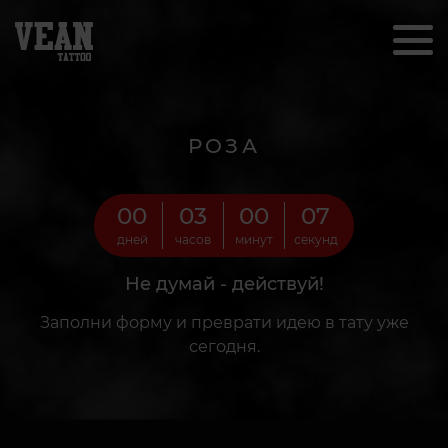
РОЗА
00
03
00
05
дней
часов
минут
секунд
Не думай - действуй!
Заполни форму и преврати идею в тату уже
сегодня.