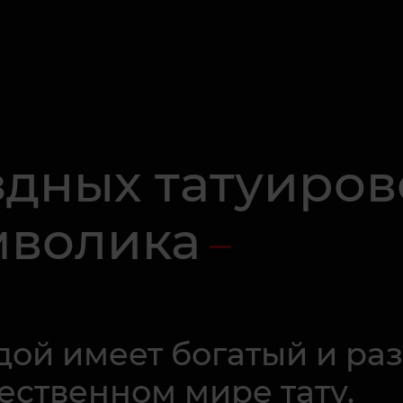
дных татуиров
мволика
здой имеет богатый и р
ественном мире тату.