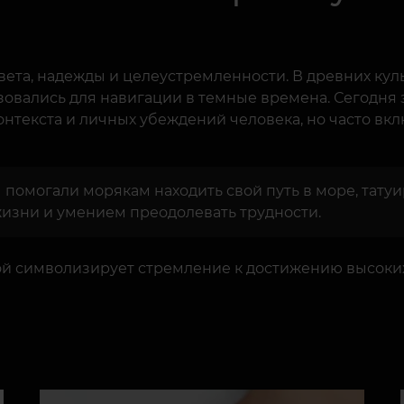
вета, надежды и целеустремленности. В древних кул
зовались для навигации в темные времена. Сегодня 
онтекста и личных убеждений человека, но часто вк
 помогали морякам находить свой путь в море, татуи
изни и умением преодолевать трудности.
ой символизирует стремление к достижению высоких ц