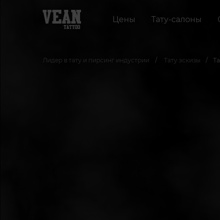
Цены
Тату-салоны
Лидер в тату и пирсинг индустрии
Тату эскизы
Та