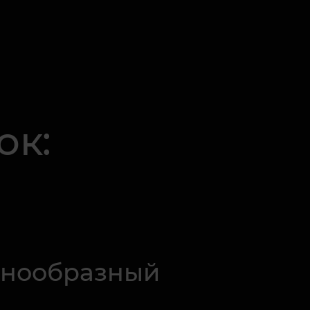
ок:
азнообразный