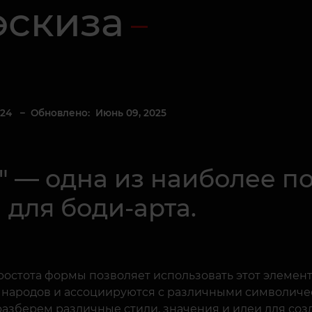
эскиза
024
– Обновлено: Июнь 09, 2025
а" — одна из наиболее п
 для боди-арта.
ростота формы позволяет использовать этот элемент
х народов и ассоциируются с различными символиче
 разберем различные стили, значения и идеи для соз