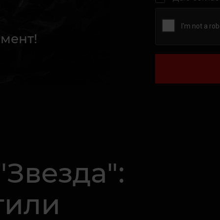
мент!
"Звезда":
тили