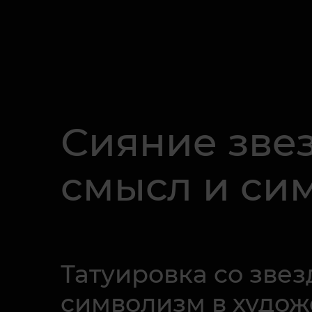
Сияние звез
смысл и си
Татуировка со зве
символизм в худож