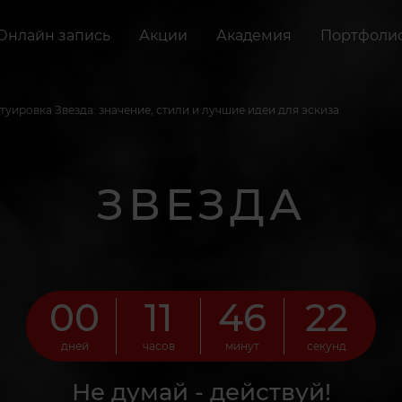
Онлайн запись
Акции
Академия
Портфоли
туировка Звезда: значение, стили и лучшие идеи для эскиза
ЗВЕЗДА
00
11
46
20
дней
часов
минут
секунд
Не думай - действуй!