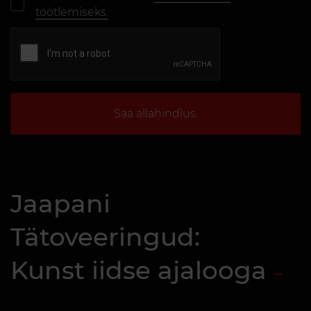
töötlemiseks.
Saa allahindlus.
Jaapani
Tätoveeringud:
Kunst iidse ajalooga