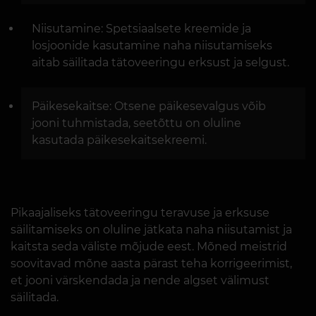
Niisutamine: Spetsiaalsete kreemide ja
losjoonide kasutamine naha niisutamiseks
aitab säilitada tätoveeringu erksust ja selgust.
Päikesekaitse: Otsene päikesevalgus võib
jooni tuhmistada, seetõttu on oluline
kasutada päikesekaitsekreemi.
Pikaajaliseks tätoveeringu teravuse ja erksuse
säilitamiseks on oluline jätkata naha niisutamist ja
kaitsta seda väliste mõjude eest. Mõned meistrid
soovitavad mõne aasta pärast teha korrigeerimist,
et jooni värskendada ja nende algset välimust
säilitada.