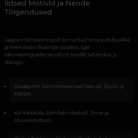
Iidsed Motivid ja Nende
Tõlgendused
Jaapani tätoveeringud on tuntud oma sümboolika
ja keerukate disainide poolest. Igal
tätoveeringuelemendil on kindel tähendus ja
ajalugu:
Draakonid: Sümboliseerivad tarkust, jõudu ja
kaitset.
Koi Karpkala: Esindab visadust, õnne ja
otsusekindlust.