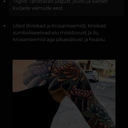
Tiigrid: Tähistavad julgust, jõudu ja kaitset
kurjade vaimude eest.
Lilled (Kirsikad ja Krüsanteemid): Kirsikad
sümboliseerivad elu mööduvust ja ilu,
krüsanteemid aga pikaealisust ja heaolu.