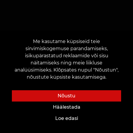
Me kasutame küpsiseid teie
sirvimiskogemuse parandamiseks,
isikupärastatud reklaamide või sisu
VÕTA MEIEGA ÜHENDUST
näitamiseks ning meie liikluse
analüüsimiseks. Klõpsates nupul "Nõustun",
nõustute küpsiste kasutamisega.
Nõustu
Häälestada
Loe edasi
OR