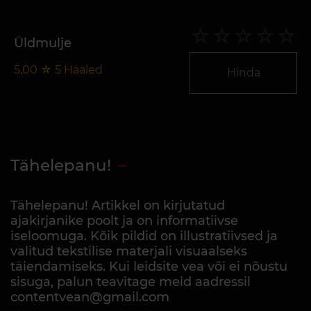
Üldmulje
5,00
☆
5
Hääled
Hinda
Tähelepanu!
Tähelepanu! Artikkel on kirjutatud
ajakirjanike poolt ja on informatiivse
iseloomuga. Kõik pildid on illustratiivsed ja
valitud tekstilise materjali visuaalseks
täiendamiseks. Kui leidsite vea või ei nõustu
sisuga, palun teavitage meid aadressil
contentvean@gmail.com