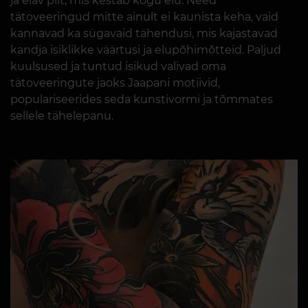
ja elav pilt, mis kestab kogu elu. Need
tätoveeringud mitte ainult ei kaunista keha, vaid
kannavad ka sügavaid tähendusi, mis kajastavad
kandja isiklikke väärtusi ja elupõhimõtteid. Paljud
kuulsused ja tuntud isikud valivad oma
tätoveeringute jaoks Jaapani motiivid,
populariseerides seda kunstivormi ja tõmmates
sellele tähelepanu.