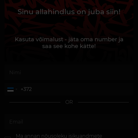
Sinu allahindlus on juba siin!
Kasuta võimalust - jäta oma number ja
saa see kohe kätte!
OR
Ma annan nõusoleku
isikuandmete