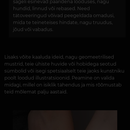
sageli esinevad paaridena looduses, nagu
hundid, linnud või rebased. Need
tätoveeringud võivad peegeldada omadusi,
mida te teineteises hindate, nagu truudus,
jõud või vabadus.
Lisaks võite kaaluda ideid, nagu geomeetrilised
mustrid, teie ühiste huvide või hobidega seotud
sümbolid või isegi spetsiaalselt teie jaoks kunstniku
poolt loodud illustratsioonid. Peamine on valida
midagi, millel on isiklik tähendus ja mis rõõmustab
teid mõlemat palju aastaid.