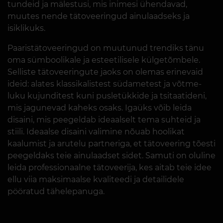
tundeid ja mälestusi, mis inimesi ühendavad,
muutes nende tätoveeringud ainulaadseks ja
isiklikuks.
Paaristätoveeringud on muutunud trendiks tänu
oma sümboolikale ja esteetilisele külgetõmbele.
Selliste tätoveeringute jaoks on olemas erinevaid
ideid: alates klassikalistest südametest ja võtme-
luku kujunditest kuni pusletükkide ja tsitaatideni,
mis jagunevad kaheks osaks. Igaüks võib leida
disaini, mis peegeldab ideaalselt tema suhteid ja
stiili. Ideaalse disaini valimine nõuab hoolikat
kaalumist ja arutelu partneriga, et tätoveering tõesti
peegeldaks teie ainulaadset sidet. Samuti on oluline
leida professionaalne tätoveerija, kes aitab teie idee
ellu viia maksimaalse kvaliteedi ja detailidele
pööratud tähelepanuga.