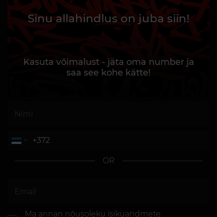
Sinu allahindlus on juba siin!
Kasuta võimalust - jäta oma number ja
saa see kohe kätte!
OR
Ma annan nõusoleku
isikuandmete