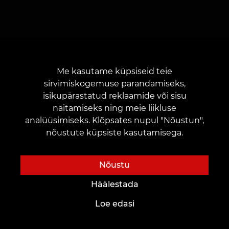
Me kasutame küpsiseid teie
sirvimiskogemuse parandamiseks,
isikupärastatud reklaamide või sisu
näitamiseks ning meie liikluse
analüüsimiseks. Klõpsates nupul "Nõustun",
nõustute küpsiste kasutamisega.
Meist
Kliendid
Meist
Kaardid ja boonused
Nõustu
Tätoveeringustuudiod
Hinnakiri
Häälestada
Uudised
Aktsiad
Loe edasi
Meie vabad töökohad
Kingitused ja sertifikaadid