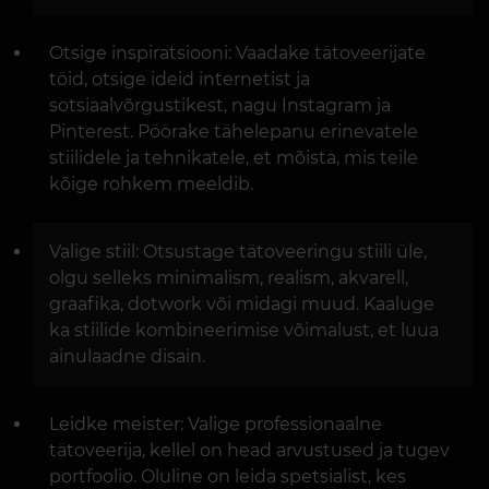
Otsige inspiratsiooni: Vaadake tätoveerijate
töid, otsige ideid internetist ja
sotsiaalvõrgustikest, nagu Instagram ja
Pinterest. Pöörake tähelepanu erinevatele
stiilidele ja tehnikatele, et mõista, mis teile
kõige rohkem meeldib.
Valige stiil: Otsustage tätoveeringu stiili üle,
olgu selleks minimalism, realism, akvarell,
graafika, dotwork või midagi muud. Kaaluge
ka stiilide kombineerimise võimalust, et luua
ainulaadne disain.
Leidke meister: Valige professionaalne
tätoveerija, kellel on head arvustused ja tugev
portfoolio. Oluline on leida spetsialist, kes