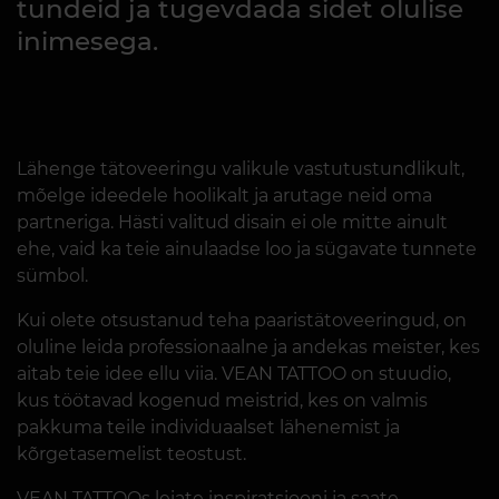
tundeid ja tugevdada sidet olulise
inimesega.
Lähenge tätoveeringu valikule vastutustundlikult,
mõelge ideedele hoolikalt ja arutage neid oma
partneriga. Hästi valitud disain ei ole mitte ainult
ehe, vaid ka teie ainulaadse loo ja sügavate tunnete
sümbol.
Kui olete otsustanud teha paaristätoveeringud, on
oluline leida professionaalne ja andekas meister, kes
aitab teie idee ellu viia. VEAN TATTOO on stuudio,
kus töötavad kogenud meistrid, kes on valmis
pakkuma teile individuaalset lähenemist ja
kõrgetasemelist teostust.
VEAN TATTOOs leiate inspiratsiooni ja saate