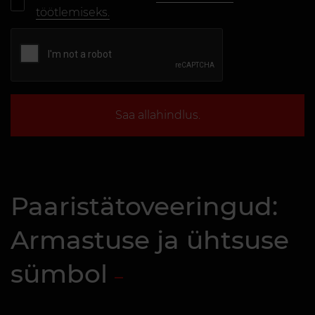
töötlemiseks.
Saa allahindlus.
Paaristätoveeringud:
Armastuse ja ühtsuse
sümbol