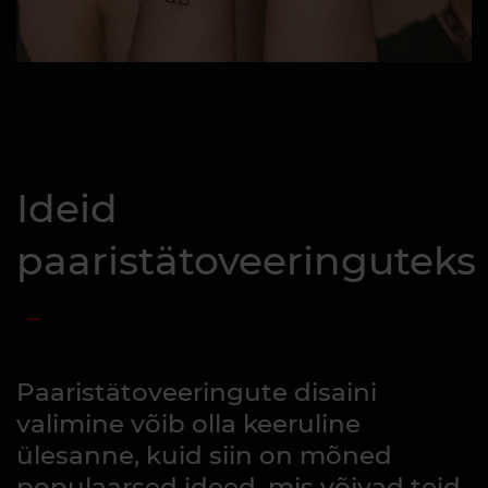
Ideid
paaristätoveeringuteks
Paaristätoveeringute disaini
valimine võib olla keeruline
ülesanne, kuid siin on mõned
populaarsed ideed, mis võivad teid