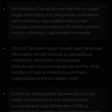
Sümboolika: Paaristätoveeringutel on sageli
sügav tähendus, mis peegeldab unikaalseid
hetki suhetes, olgu selleks kohtumise
kuupäev, oluline sündmus või isiklik sümbol,
mis on mõistetav vaid kahele inimesele.
Ühtsus: Tätoveeringud toovad paari lähemale,
rõhutades nende ühtsust ja vastastikust
mõistmist. Identsete või teineteist
täiendavate tätoveeringute kandmine aitab
tunda end osana millestki suuremast,
tugevdades emotsionaalset sidet.
Esteetika: Kaasaegsed tätoveerijad loovad
tõelisi kunstiteoseid, mis näevad kehal
suurepärased välja. Erinevate stiilide ja
tehnikate kasutamine võimaldab muuta iga