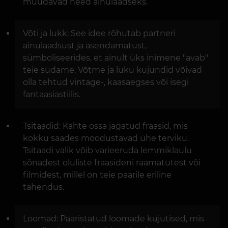
muudavad need ainulaadseks.
Võti ja lukk: See idee rõhutab partneri
ainulaadsust ja asendamatust,
sümboliseerides, et ainult üks inimene "avab"
teie südame. Võtme ja luku kujundid võivad
olla tehtud vintage-, kaasaegses või isegi
fantaasiastiilis.
Tsitaadid: Kahte ossa jagatud fraasid, mis
kokku saades moodustavad ühe terviku.
Tsitaadi valik võib varieeruda lemmiklaulu
sõnadest oluliste fraasideni raamatutest või
filmidest, millel on teie paarile eriline
tähendus.
Loomad: Paaristatud loomade kujutised, mis