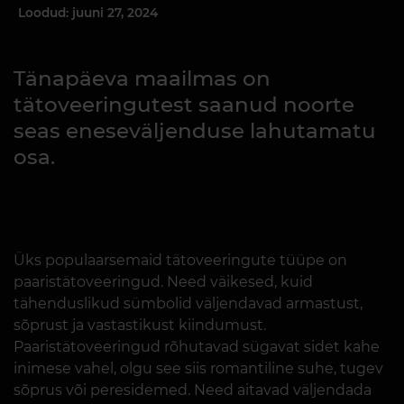
Loodud: juuni 27, 2024
Tänapäeva maailmas on
tätoveeringutest saanud noorte
seas eneseväljenduse lahutamatu
osa.
Üks populaarsemaid tätoveeringute tüüpe on
paaristätoveeringud. Need väikesed, kuid
tähenduslikud sümbolid väljendavad armastust,
sõprust ja vastastikust kiindumust.
Paaristätoveeringud rõhutavad sügavat sidet kahe
inimese vahel, olgu see siis romantiline suhe, tugev
sõprus või peresidemed. Need aitavad väljendada