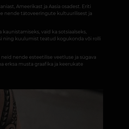
iast, Ameerikast ja Aasia osadest. Eriti
e nende tätoveeringute kultuurilisest ja
a kaunistamiseks, vaid ka sotsiaalseks,
usi ning kuulumist teatud kogukonda või rolli
neid nende esteetilise veetluse ja sügava
ma erksa musta graafika ja keerukate