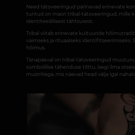
Need tätoveeringud pärinevad erinevate konti
tuntud on maori tribal-tätoveeringud, mille 
identiteedilisest tähtsusest.
Tribal viitab erinevate kultuuride hõimutradi
vaimseks ja rituaalseks identifitseerimiseks.
hõimus.
Tänapäeval on tribal-tätoveeringud muutunud
sümbolilise tähenduse tõttu, isegi ilma otse
mustritega, mis näevad head välja igal nahatü