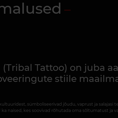
imalused
 (Tribal Tattoo) on juba
veeringute stiile maailma
ultuuridest, sümboliseerivad jõudu, vaprust ja salajasi te
d ka naised, kes soovivad rõhutada oma sõltumatust ja v