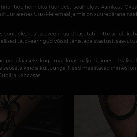
nentide hõimukultuuridest, sealhulgas Aafrikast, Okeaan
kultuur arenes Uus-Meremaal ja mis on suurepärane näid
tsioonidele, kus tätoveeringuid kasutati mitte ainult keh
 Sellised tätoveeringud võisid tähistada staatust, saavut
 populaarseks kogu maailmas, paljud inimesed valivad 
se seoseta kindla kultuuriga. Need meelitavad inimesi o
übil ja kehaosas.