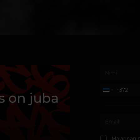
s on juba
Ma annan 