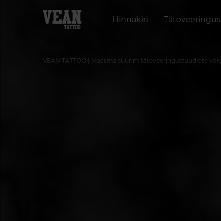
Hinnakiri
Tätoveeringu
VEAN TATTOO | Maailma suurim tätoveeringustuudiote võr