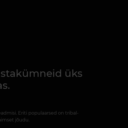
 aastakümneid üks
s.
admisi. Eriti populaarsed on tribal-
aimset jõudu.