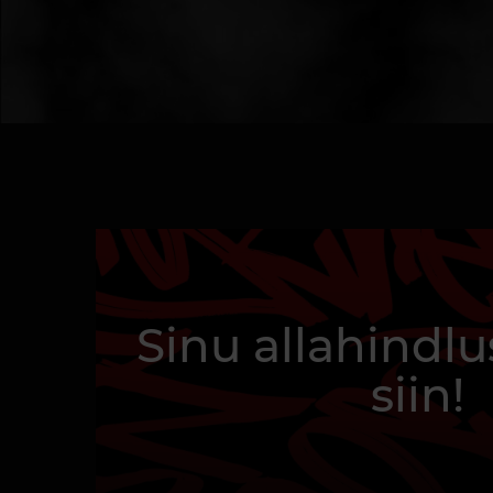
Sinu allahindlu
siin!