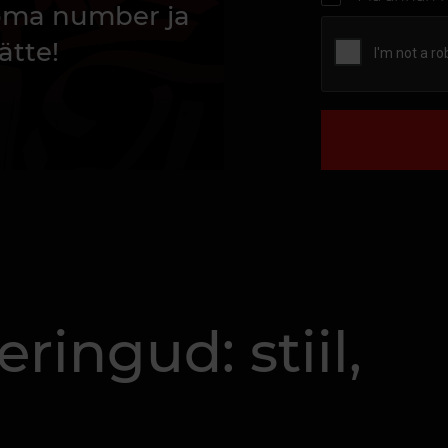
 oma number ja
ätte!
eringud: stiil,