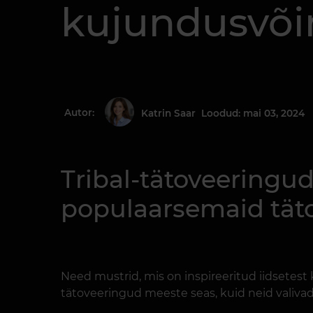
kujundusvõ
Autor:
Loodud: mai 03, 2024
Katrin Saar
Tribal-tätoveeringud
populaarsemaid täto
Need mustrid, mis on inspireeritud iidsetest k
tätoveeringud meeste seas, kuid neid valiva