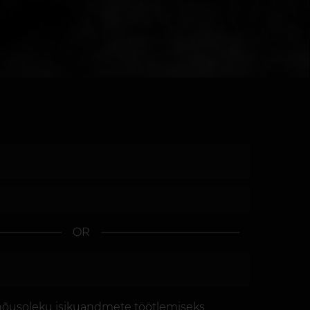
OR
nõusoleku
isikuandmete töötlemiseks.