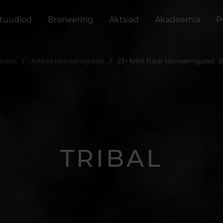
stuudiod
Broneering
Aktsiad
Akadeemia
P
gustik
Artiklid tätoveeringutest
23+ fotot Tribal-tätoveeringutest: 
TRIBAL