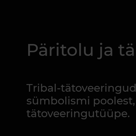
Päritolu ja 
Tribal-tätoveeringu
sümbolismi poolest,
tätoveeringutüüpe.