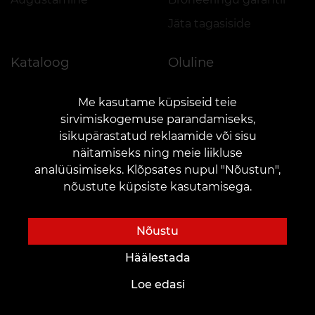
Jäta tagasiside
Kataloog
Oluline
Meistrite kataloog
Privaatsuspoliitika
Me kasutame küpsiseid teie
Portfoolio
Kampaaniate ja VEAN COINS eeskiri
sirvimiskogemuse parandamiseks,
isikupärastatud reklaamide või sisu
näitamiseks ning meie liikluse
analüüsimiseks. Klõpsates nupul "Nõustun",
nõustute küpsiste kasutamisega.
KONTAKTID
Võtke meiega ühendust:
customers@vean-tattoo.ee
Nõustu
Koostöö:
marketing.veantattoo@gmail.com
Häälestada
Kaebused ja ettepanekud:
complaints@vean-tattoo.com
Loe edasi
Registreerimine ja konsultatsioon Eestis on tasuta::
+37258080950