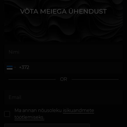
VÕTA MEIEGA ÜHENDUST
OR
Ma annan nõusoleku
isikuandmete
töötlemiseks.