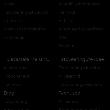
Meist
Kaardid ja boonused
Tätoveeringustuudiod
Hinnakiri
Uudised
Aktsiad
Meie vabad töökohad
Kingitused ja sertifikaadid
Partnerlus
KKK
Hooldus
Tulevastele Meistritele
Tätoveeringute Ideed
Akadeemia
Tätoveeringu fondi valik
Töökoha rent
AI visandid
Tööhõive
Tätoveeringu visandid
Blogi
Teenused
Tätoveering
Maksmine
Augustamine
Broneeringu garantii