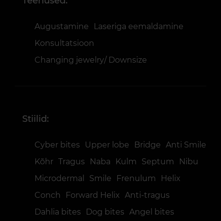
Teenused:
Augustamine
Laseriga eemaldamine
Konsultatsioon
Changing jewelry/ Downsize
Stiilid:
Cyber bites
Upper lobe
Bridge
Anti Smile
Kõhr
Tragus
Naba
Kulm
Septum
Nibu
Microdermal
Smile
Frenulum
Helix
Conch
Forward Helix
Anti-tragus
Dahlia bites
Dog bites
Angel bites