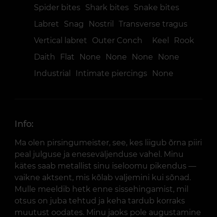
Spider bites
Shark bites
Snake bites
Labret
Snag
Nostril
Transverse tragus
Vertical labret
Outer Conch
Keel
Rook
Daith
Flat
None
None
None
None
Industrial
Intimate piercings
None
Info:
Ma olen pirsingu­meister, see, kes liigub õrna piiri
peal julguse ja eneseväljenduse vahel. Minu
kätes saab metallist sinu iseloomu pikendus —
vaikne aktsent, mis kõlab valjemini kui sõnad.
Mulle meeldib hetk enne sissehingamist, mil
otsus on juba tehtud ja keha tardub korraks
muutust oodates. Minu jaoks pole augustamine