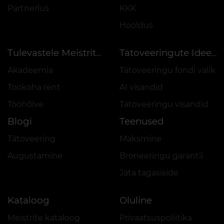
Partnerlus
KKK
Hooldus
Tulevastele Meistritele
Tätoveeringute Ideed
Akadeemia
Tätoveeringu fondi valik
Töökoha rent
AI visandid
Tööhõive
Tätoveeringu visandid
Blogi
Teenused
Tätoveering
Maksmine
Augustamine
Broneeringu garantii
Jäta tagasiside
Kataloog
Oluline
Meistrite kataloog
Privaatsuspoliitika