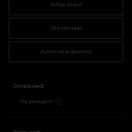
Tellige visand
Jäta ülevaade
Auhinnad ja diplomid
Omadused:
Не резидент