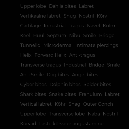
Upper lobe
Dahlia bites
Labret
Vertikaalne labret
Snug
Nostril
Kõrv
Cartilage
Industrial
Tragus
Navel
Kulm
Keel
Huul
Septum
Nibu
Smile
Bridge
Tunnelid
Microdermal
Intimate piercings
Helix
Forward Helix
Anti-tragus
Transverse tragus
Industrial
Bridge
Smile
Anti Smile
Dog bites
Angel bites
Cyber bites
Dolphin bites
Spider bites
Shark bites
Snake bites
Frenulum
Labret
Vertical labret
Kõhr
Snag
Outer Conch
Upper lobe
Transverse lobe
Naba
Nostril
Kõrvad
Laste kõrvade augustamine