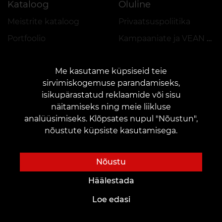
Kataloog
Oluline
Meistrite kataloog
Privaatsuspoliitika
Portfoolio
Kampaaniate ja VEAN COINS eeskiri
Me kasutame küpsiseid teie
sirvimiskogemuse parandamiseks,
isikupärastatud reklaamide või sisu
näitamiseks ning meie liikluse
KONTAKTID
analüüsimiseks. Klõpsates nupul "Nõustun",
Võtke meiega ühendust:
customers@vean-tattoo.ee
nõustute küpsiste kasutamisega.
Koostöö:
marketing.veantattoo@gmail.com
Kaebused ja ettepanekud:
complaints@vean-tattoo.com
Nõustu
Registreerimine ja konsultatsioon Eestis on tasuta::
+37258080950
Häälestada
Loe edasi
Veebileht on välja töötatud ja hooldab VEAN
BUSINESS GROUP