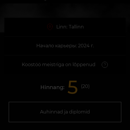
Linn:
Tallinn
Начало карьеры: 2024 г.
Koostöö meistriga on lõppenud
5
(
20
)
Hinnang:
Auhinnad ja diplomid