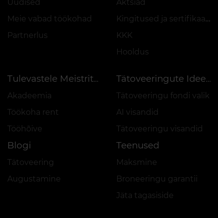
Uudised
Aktsiad
Meie vabad töökohad
Kingitused ja sertifikaadid
Partnerlus
KKK
Hooldus
Tulevastele Meistritele
Tätoveeringute Ideed
Akadeemia
Tätoveeringu fondi valik
Töökoha rent
AI visandid
Tööhõive
Tätoveeringu visandid
Blogi
Teenused
Tätoveering
Maksmine
Augustamine
Broneeringu garantii
Jäta tagasiside