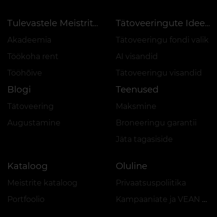
Tulevastele Meistritele
Tätoveeringute Ideed
Akadeemia
Tätoveeringu fondi valik
Töökoha rent
AI visandid
Tööhõive
Tätoveeringu visandid
Blogi
Teenused
Tätoveering
Maksmine
Augustamine
Broneeringu garantii
Jäta tagasiside
Kataloog
Oluline
Meistrite kataloog
Privaatsuspoliitika
Portfoolio
Kampaaniate ja VEAN COINS eeskiri