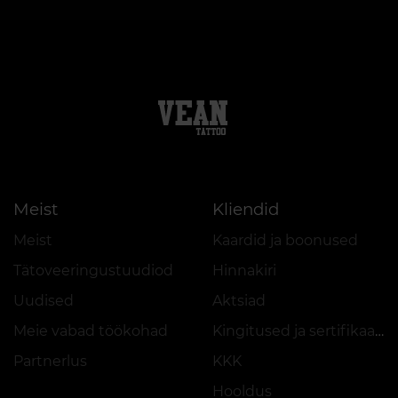
Meist
Kliendid
Meist
Kaardid ja boonused
Tätoveeringustuudiod
Hinnakiri
Uudised
Aktsiad
Meie vabad töökohad
Kingitused ja sertifikaadid
Partnerlus
KKK
Hooldus