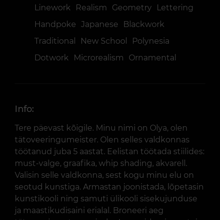
Linework
Realism
Geometry
Lettering
Handpoke
Japanese
Blackwork
Traditional
New School
Polynesia
Dotwork
Microrealism
Ornamental
Info:
Tere päevast kõigile. Minu nimi on Olya, olen
tätoveeringumeister. Olen selles valdkonnas
töötanud juba 5 aastat. Eelistan töötada stiilides:
must-valge, graafika, whip shading, akvarell.
Valisin selle valdkonna, sest kogu minu elu on
seotud kunstiga. Armastan joonistada, lõpetasin
kunstikooli ning samuti ülikooli sisekujunduse
ja maastikudisaini erialal. Broneeri aeg