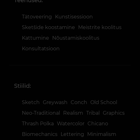
Teenused:
Tätoveering
Kunstisessioon
Sketšide koostamine
Meistrite koolitus
Kattumine
Nõustamiskoolitus
Konsultatsioon
Stiilid:
Sketch
Greywash
Conch
Old School
Neo-Traditional
Realism
Tribal
Graphics
Thrash Polka
Watercolor
Chicano
Biomechanics
Lettering
Minimalism