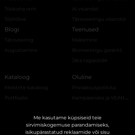
Töökoha rent
AI visandid
Tööhõive
Tätoveeringu visandid
Blogi
Teenused
Tätoveering
Maksmine
Augustamine
Broneeringu garantii
Jäta tagasiside
Kataloog
Oluline
Meistrite kataloog
Privaatsuspoliitika
Portfoolio
Kampaaniate ja VEAN COINS eeskiri
Me kasutame küpsiseid teie
sirvimiskogemuse parandamiseks,
isikupärastatud reklaamide või sisu