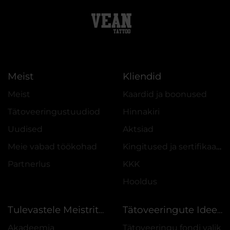
Meist
Kliendid
Meist
Kaardid ja boonused
Tätoveeringustuudiod
Hinnakiri
Uudised
Aktsiad
Meie vabad töökohad
Kingitused ja sertifikaadid
Partnerlus
KKK
Hooldus
Tulevastele Meistritele
Tätoveeringute Ideed
Akadeemia
Tätoveeringu fondi valik