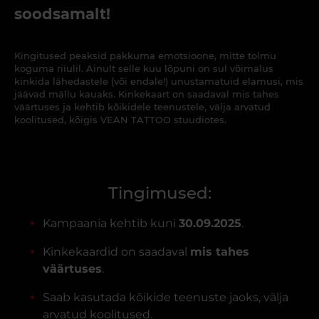
soodsamalt!
Kingitused peaksid pakkuma emotsioone, mitte tolmu
koguma riiulil. Ainult selle kuu lõpuni on sul võimalus
kinkida lähedastele (või endale!) unustamatuid elamusi, mis
jäävad mällu kauaks. Kinkekaart on saadaval mis tahes
väärtuses ja kehtib kõikidele teenustele, välja arvatud
koolitused, kõigis VEAN TATTOO stuudiotes.
Tingimused:
Kampaania kehtib kuni
30.09.2025
.
Kinkekaardid on saadaval
mis tahes
väärtuses
.
Saab kasutada kõikide teenuste jaoks, välja
arvatud koolitused.