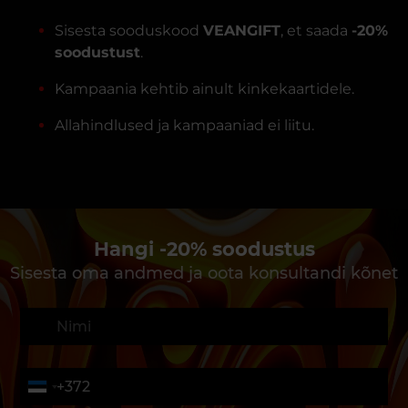
Sisesta sooduskood
VEANGIFT
, et saada
-20%
soodustust
.
Kampaania kehtib ainult kinkekaartidele.
Allahindlused ja kampaaniad ei liitu.
Hangi -20% soodustus
Sisesta oma andmed ja oota konsultandi kõnet