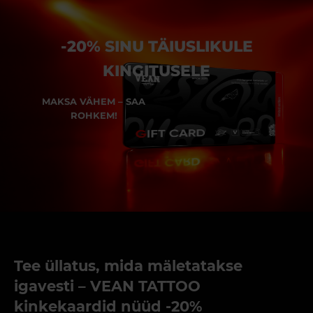
-20% SINU TÄIUSLIKULE
KINGITUSELE
MAKSA VÄHEM – SAA
ROHKEM!
Tee üllatus, mida mäletatakse
igavesti – VEAN TATTOO
kinkekaardid nüüd -20%