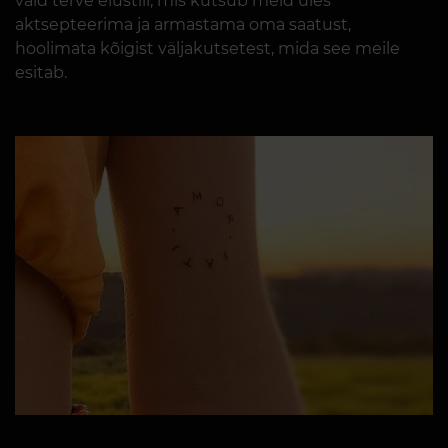
vaid terve elustiil, mis kutsub meid üles
aktsepteerima ja armastama oma saatust,
hoolimata kõigist väljakutsetest, mida see meile
esitab.