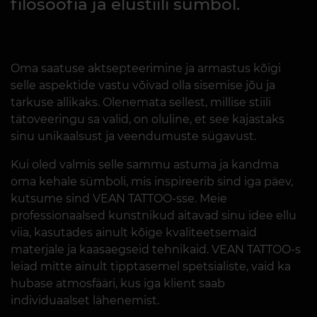
filosoofia ja elustiili sümbol.
Oma saatuse aktsepteerimine ja armastus kõigi
selle aspektide vastu võivad olla sisemise jõu ja
tarkuse allikaks. Olenemata sellest, millise stiili
tätoveeringu sa valid, on oluline, et see kajastaks
sinu unikaalsust ja veendumuste sügavust.
Kui oled valmis selle sammu astuma ja kandma
oma kehale sümboli, mis inspireerib sind iga päev,
kutsume sind VEAN TATTOO-sse. Meie
professionaalsed kunstnikud aitavad sinu idee ellu
viia, kasutades ainult kõige kvaliteetsemaid
materjale ja kaasaegseid tehnikaid. VEAN TATTOO-s
leiad mitte ainult tipptasemel spetsialiste, vaid ka
hubase atmosfääri, kus iga klient saab
individuaalset lähenemist.