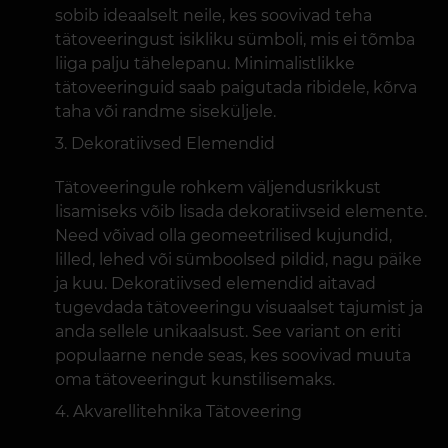
sobib ideaalselt neile, kes soovivad teha
tätoveeringust isikliku sümboli, mis ei tõmba
liiga palju tähelepanu. Minimalistlikke
tätoveeringuid saab paigutada ribidele, kõrva
taha või randme siseküljele.
Dekoratiivsed Elemendid
Tätoveeringule rohkem väljendusrikkust
lisamiseks võib lisada dekoratiivseid elemente.
Need võivad olla geomeetrilised kujundid,
lilled, lehed või sümboolsed pildid, nagu päike
ja kuu. Dekoratiivsed elemendid aitavad
tugevdada tätoveeringu visuaalset tajumist ja
anda sellele unikaalsust. See variant on eriti
populaarne nende seas, kes soovivad muuta
oma tätoveeringut kunstilisemaks.
Akvarellitehnika Tätoveering