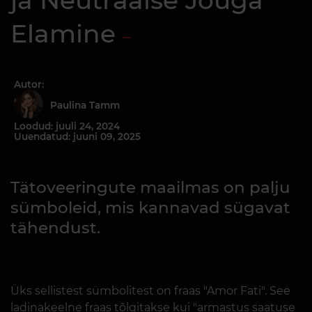
ja Neutraalse Jõuga
Elamine
Autor:
Paulina Tamm
Loodud: juuli 24, 2024
Uuendatud: juuni 09, 2025
Tätoveeringute maailmas on palju
sümboleid, mis kannavad sügavat
tähendust.
Üks sellistest sümbolitest on fraas "Amor Fati". See
ladinakeelne fraas tõlgitakse kui "armastus saatuse