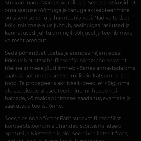
Stoikud, nagu Marcus Aurelius ja Seneca, uskusid, et
oma saatuse rõõmuga ja tänuga aktsepteerimine
on sisemise rahu ja harmoonia võti. Nad väitsid, et
kõik, mis meie elus juhtub, sealhulgas raskused ja
kannatused, juhtub mingil põhjusel ja teenib meie
vaimset arengut.
Seda põhimõtet toetas ja arendas hiljem edasi
Friedrich Nietzsche filosoofia. Nietzsche arvas, et
tõeline inimese jõud ilmneb võimes armastada oma
saatust, sõltumata sellest, milliseid katsumusi see
toob. Ta propageeris aktiivselt ideed, et kõigi oma
elu aspektide aktsepteerimine, nii heade kui
halbade, võimaldab inimesel saada tugevamaks ja
saavutada tõelist õnne.
Seega esindab "Amor Fati" sügavat filosoofilist
kontseptsiooni, mis ühendab stoitsismi iidseid
õpetusi ja Nietzsche ideid. See ei ole lihtsalt fraas,