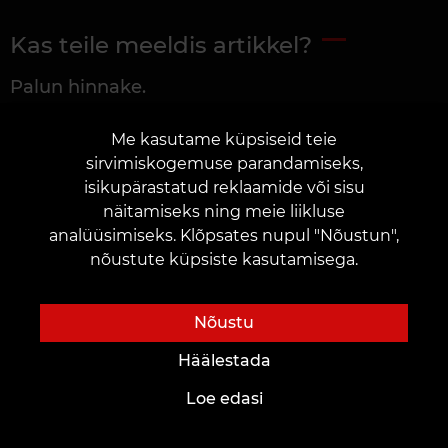
Kas teile meeldis artikkel?
Palun hinnake.
Me kasutame küpsiseid teie
sirvimiskogemuse parandamiseks,
isikupärastatud reklaamide või sisu
näitamiseks ning meie liikluse
Artikli informatiivsus
analüüsimiseks. Klõpsates nupul "Nõustun",
5,00
☆
5
Hääled
Hinda
nõustute küpsiste kasutamisega.
Nõustu
Häälestada
Loe edasi
Visandite kvaliteet
5,00
☆
5
Hääled
Hinda