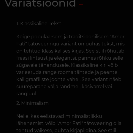
Variatsioonid
Klassikaline Tekst
Kõige populaarsem ja traditsioonilisem "Amor
Fati" tätoveeringu variant on puhas tekst, mis
on tehtud klassikalises kirjas. See stiil rõhutab
fraasi lihtsust ja elegantsi, pannes rõhku selle
sügavale tähendusele. Klassikaline kiri võib
varieeruda range rooma tähtede ja peente
kalligraafiliste joonte vahel. See variant näeb
suurepärane välja randmel, käsivarrel või
rangluul.
Minimalism
Neile, kes eelistavad minimalistlikku
lähenemist, võib "Amor Fati" tätoveering olla
tehtud väikese, puhta kirjapildina. See stiil