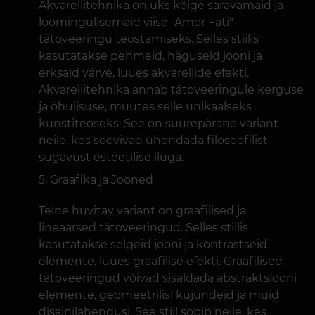
Akvarellitehnika on üks kõige säravamaid ja
loomingulisemaid viise "Amor Fati"
tätoveeringu teostamiseks. Selles stiilis
kasutatakse pehmeid, häguseid jooni ja
erksaid värve, luues akvarellide efekti.
Akvarellitehnika annab tätoveeringule kerguse
ja õhulisuse, muutes selle unikaalseks
kunstiteoseks. See on suurepärane variant
neile, kes soovivad ühendada filosoofilist
sügavust esteetilise iluga.
Graafika ja Jooned
Teine huvitav variant on graafilised ja
lineaarsed tätoveeringud. Selles stiilis
kasutatakse selgeid jooni ja kontrastseid
elemente, luues graafilise efekti. Graafilised
tätoveeringud võivad sisaldada abstraktsiooni
elemente, geomeetrilisi kujundeid ja muid
disainilahendusi. See stiil sobib neile, kes