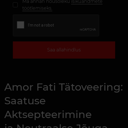
Ma annan nõusoleku
isikuandmete
töötlemiseks.
Saa allahindlus
Amor Fati Tätoveering:
Saatuse
Aktsepteerimine