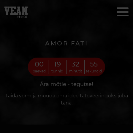
AMOR FATI
00
19
32
53
päevad
tunnid
minutit
sekundid
Ära mõtle - tegutse!
Täida vorm ja muuda oma idee tätoveeringuks juba
täna.