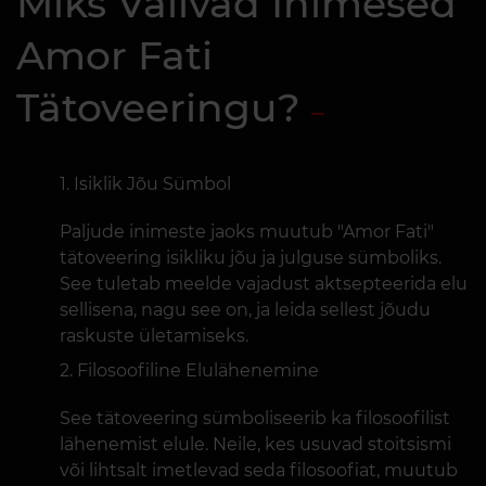
Miks Valivad Inimesed
Amor Fati
Tätoveeringu?
Isiklik Jõu Sümbol
Paljude inimeste jaoks muutub "Amor Fati"
tätoveering isikliku jõu ja julguse sümboliks.
See tuletab meelde vajadust aktsepteerida elu
sellisena, nagu see on, ja leida sellest jõudu
raskuste ületamiseks.
Filosoofiline Elulähenemine
See tätoveering sümboliseerib ka filosoofilist
lähenemist elule. Neile, kes usuvad stoitsismi
või lihtsalt imetlevad seda filosoofiat, muutub