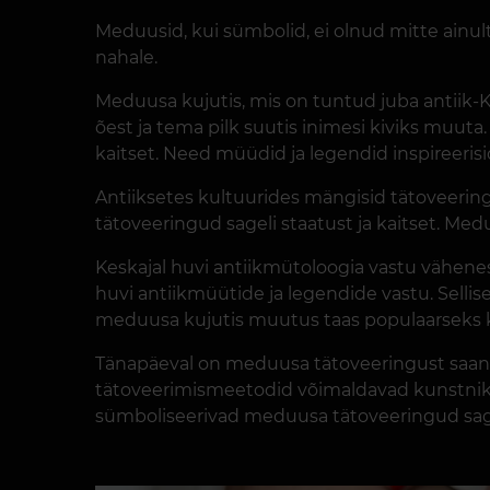
Meduusid, kui sümbolid, ei olnud mitte ainu
nahale.
Meduusa kujutis, mis on tuntud juba antiik-
õest ja tema pilk suutis inimesi kiviks muuta.
kaitset. Need müüdid ja legendid inspireeris
Antiiksetes kultuurides mängisid tätoveeringu
tätoveeringud sageli staatust ja kaitset. Med
Keskajal huvi antiikmütoloogia vastu vähene
huvi antiikmüütide ja legendide vastu. Selli
meduusa kujutis muutus taas populaarseks kun
Tänapäeval on meduusa tätoveeringust saanu
tätoveerimismeetodid võimaldavad kunstnikel 
sümboliseerivad meduusa tätoveeringud sageli