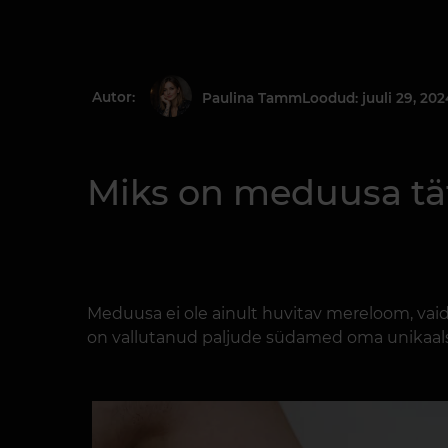
Autor:
Loodud: juuli 29, 202
Paulina Tamm
Miks on meduusa tä
Meduusa ei ole ainult huvitav mereloom, vai
on vallutanud paljude südamed oma unikaals