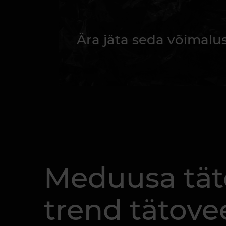
Ära jäta seda võimalu
Meduusa tät
trend tätov