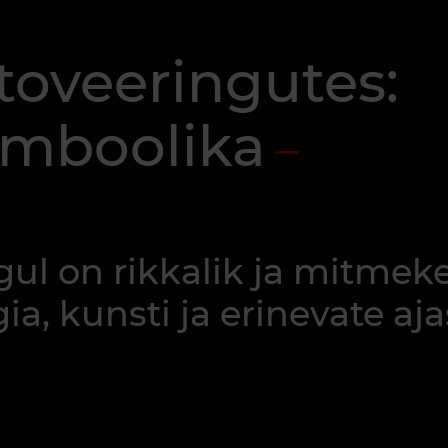
toveeringutes:
ümboolika
ul on rikkalik ja mitmeke
 kunsti ja erinevate ajas