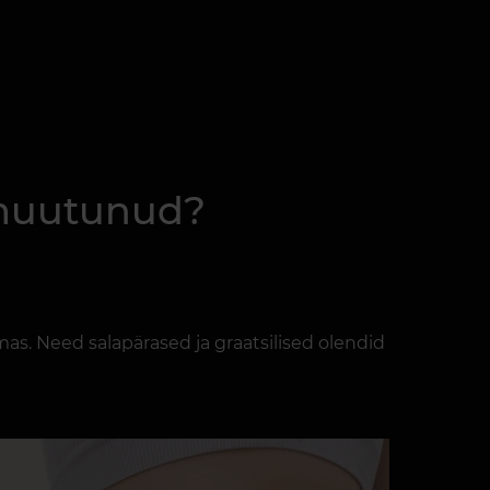
 muutunud?
s. Need salapärased ja graatsilised olendid