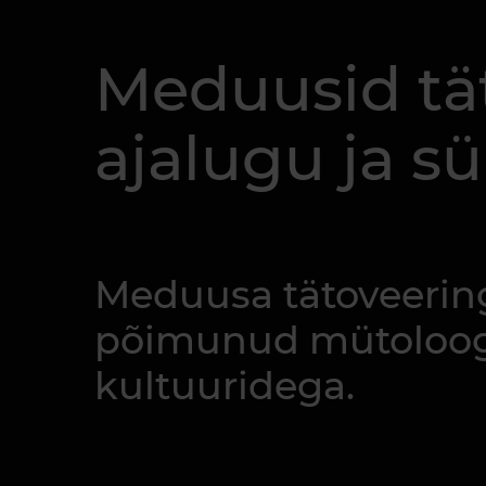
Meduusid tä
ajalugu ja s
Meduusa tätoveering
põimunud mütoloogia,
kultuuridega.