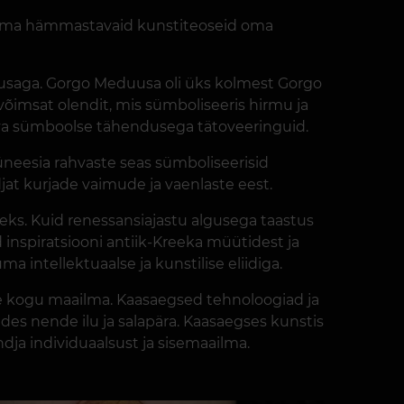
 looma hämmastavaid kunstiteoseid oma
uusaga. Gorgo Meduusa oli üks kolmest Gorgo
 võimsat olendit, mis sümboliseeris hirmu ja
ügava sümboolse tähendusega tätoveeringuid.
lüneesia rahvaste seas sümboliseerisid
djat kurjade vaimude ja vaenlaste eest.
eks. Kuid renessansiajastu algusega taastus
 inspiratsiooni antiik-Kreeka müütidest ja
intellektuaalse ja kunstilise eliidiga.
e kogu maailma. Kaasaegsed tehnoloogiad ja
des nende ilu ja salapära. Kaasaegses kunstis
dja individuaalsust ja sisemaailma.