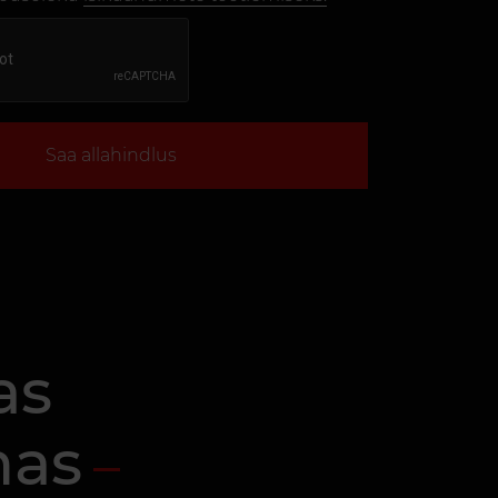
Saa allahindlus
as
mas