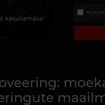
st kasutamata!
oveering: moek
eeringute maail