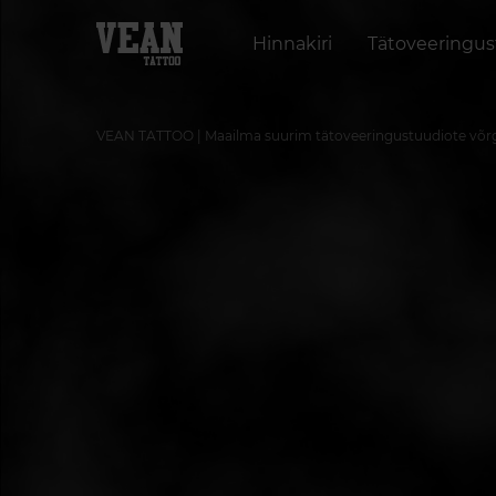
Hinnakiri
Tätoveeringu
VEAN TATTOO | Maailma suurim tätoveeringustuudiote võr