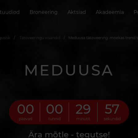
stuudiod
Broneering
Aktsiad
Akadeemia
P
gustik
Tätoveeringu visandid
Meduusa tätoveering: moekas trend 
MEDUUSA
00
00
29
56
päevad
tunnid
minutit
sekundid
Ära mõtle - tegutse!