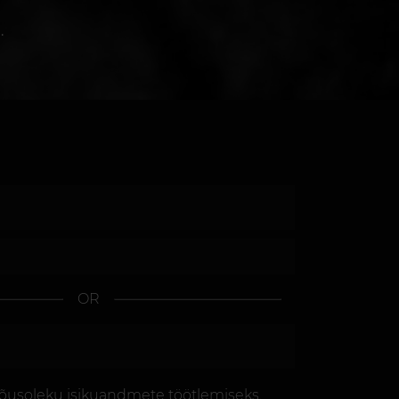
.
OR
õusoleku
isikuandmete töötlemiseks.