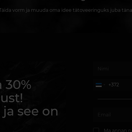
Täida vorm ja muuda oma idee tätoveeringuks juba täna
a 30%
ust!
 ja see on
Ma annan n