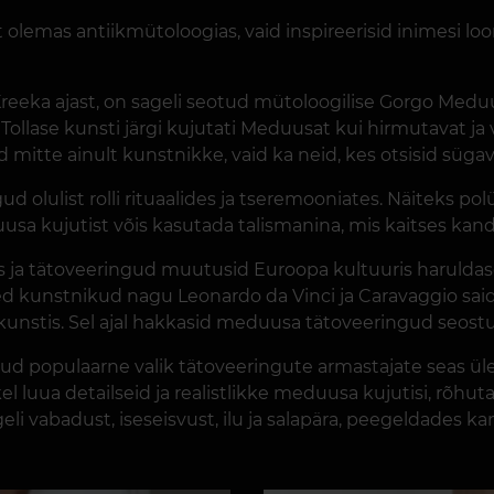
lt olemas antiikmütoloogias, vaid inspireerisid inimesi
Kreeka ajast, on sageli seotud mütoloogilise Gorgo Med
 Tollase kunsti järgi kujutati Meduusat kui hirmutavat ja
id mitte ainult kunstnikke, vaid ka neid, kes otsisid s
d olulist rolli rituaalides ja tseremooniates. Näiteks po
uusa kujutist võis kasutada talismanina, mis kaitses kan
s ja tätoveeringud muutusid Euroopa kultuuris haruldas
sed kunstnikud nagu Leonardo da Vinci ja Caravaggio said
stis. Sel ajal hakkasid meduusa tätoveeringud seostuma 
d populaarne valik tätoveeringute armastajate seas ül
luua detailseid ja realistlikke meduusa kujutisi, rõhuta
 vabadust, iseseisvust, ilu ja salapära, peegeldades kan