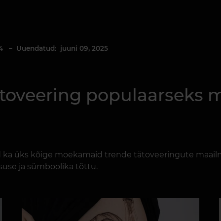
4
– Uuendatud: juuni 09, 2025
toveering populaarseks
d ka üks kõige moekamaid trende tätoveeringute maailma
use ja sümboolika tõttu.