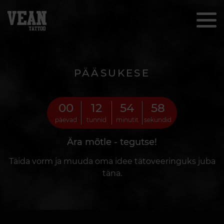
PÄÄSUKESE
00
12
54
56
päevad
tunnid
minutit
sekundid
Ära mõtle - tegutse!
Täida vorm ja muuda oma idee tätoveeringuks juba
täna.