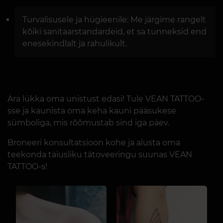
Turvalisusele ja hügieenile: Me järgime rangelt
kõiki sanitaarstandardeid, et sa tunneksid end
enesekindlalt ja rahulikult.
Ära lükka oma unistust edasi! Tule VEAN TATTOO-
sse ja kaunista oma keha kauni pääsukese
sümboliga, mis rõõmustab sind iga päev.
Broneeri konsultatsioon kohe ja alusta oma
teekonda täiusliku tätoveeringu suunas VEAN
TATTOO-s!