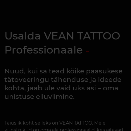
Usalda VEAN TATTOO
Professionaale
Nüüd, kui sa tead kõike pääsukese
tätoveeringu tähenduse ja ideede
kohta, jääb üle vaid üks asi – oma
unistuse elluviimine.
Täiuslik koht selleks on VEAN TATTOO. Meie
kunstnikud on oma ala professionaalid, kes aitavad