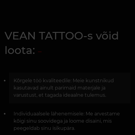
VEAN TATTOO-s võid
loota:
Kõrgele töö kvaliteedile: Meie kunstnikud
kasutavad ainult parimaid materjale ja
varustust, et tagada ideaalne tulemus.
Individuaalsele lähenemisele: Me arvestame
kõigi sinu soovidega ja loome disaini, mis
peegeldab sinu isikupära.