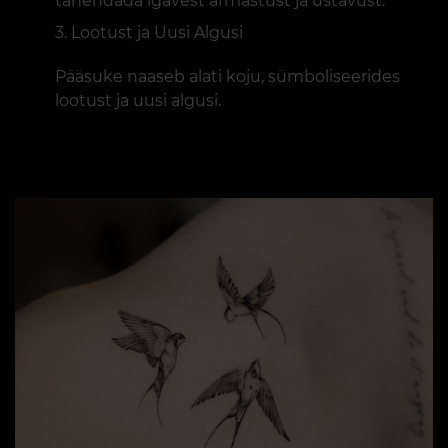
tähendada igavest armastust ja ustavust.
Lootust ja Uusi Algusi
Pääsuke naaseb alati koju, sümboliseerides
lootust ja uusi algusi.