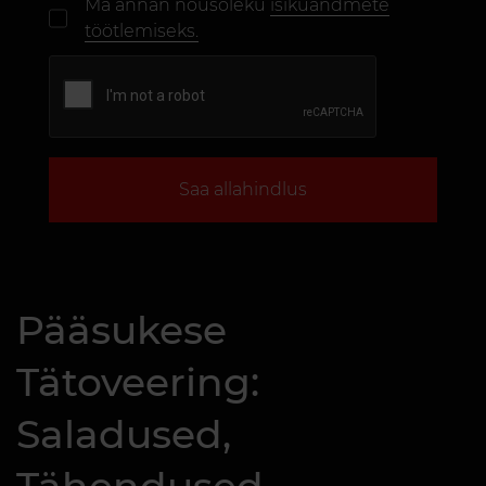
Ma annan nõusoleku
isikuandmete
töötlemiseks.
Saa allahindlus
Pääsukese
Tätoveering:
Saladused,