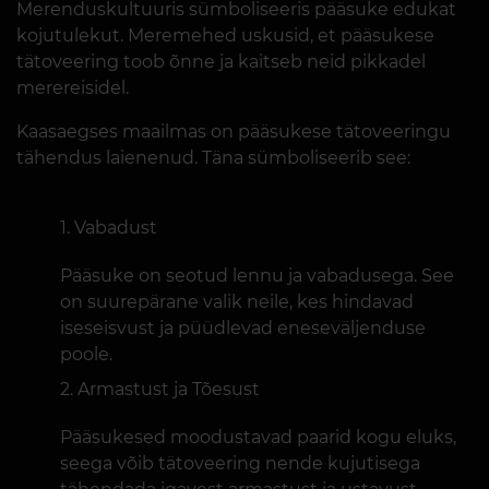
Merenduskultuuris sümboliseeris pääsuke edukat
kojutulekut. Meremehed uskusid, et pääsukese
tätoveering toob õnne ja kaitseb neid pikkadel
merereisidel.
Kaasaegses maailmas on pääsukese tätoveeringu
tähendus laienenud. Täna sümboliseerib see:
Vabadust
Pääsuke on seotud lennu ja vabadusega. See
on suurepärane valik neile, kes hindavad
iseseisvust ja püüdlevad eneseväljenduse
poole.
Armastust ja Tõesust
Pääsukesed moodustavad paarid kogu eluks,
seega võib tätoveering nende kujutisega