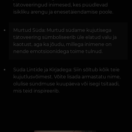
tätoveeringud inimesed, kes püüdlevad
isikliku arengu ja enesetäiendamise poole.
Murtud Süda: Murtud südame kujutisega
tätoveering sümboliseerib üle elatud valu ja
kaotust, aga ka jõudu, millega inimene on
nende emotsioonidega toime tulnud.
Süda Lintide ja Kirjadega: Siin sõltub kõik teie
kujutlusvõimest. Võite lisada armastatu nime,
olulise sündmuse kuupäeva või isegi tsitaadi,
mis teid inspireerib.