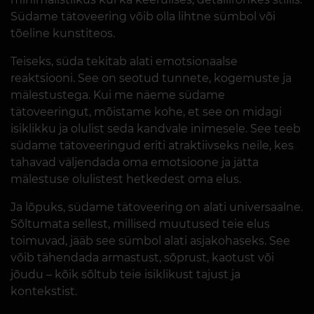
Südame tätoveering võib olla lihtne sümbol või
tõeline kunstiteos.
Teiseks, süda tekitab alati emotsionaalse
reaktsiooni. See on seotud tunnete, kogemuste ja
mälestustega. Kui me näeme südame
tätoveeringut, mõistame kohe, et see on midagi
isiklikku ja olulist seda kandvale inimesele. See teeb
südame tätoveeringud eriti atraktiivseks neile, kes
tahavad väljendada oma emotsioone ja jätta
mälestuse olulistest hetkedest oma elus.
Ja lõpuks, südame tätoveering on alati universaalne.
Sõltumata sellest, millised muutused teie elus
toimuvad, jääb see sümbol alati asjakohaseks. See
võib tähendada armastust, sõprust, kaotust või
jõudu – kõik sõltub teie isiklikust tajust ja
kontekstist.