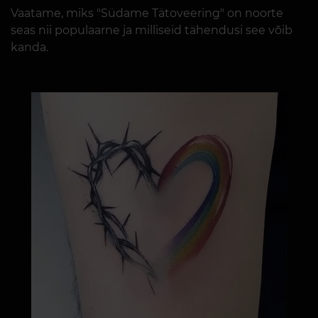
Vaatame, miks "Südame Tätoveering" on noorte
seas nii populaarne ja milliseid tähendusi see võib
kanda.