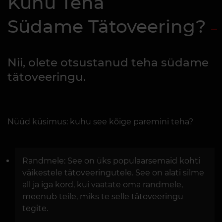
Kuhu Teha
Südame Tätoveering?
Nii, olete otsustanud teha südame
tätoveeringu.
Nüüd küsimus: kuhu see kõige paremini teha?
Randmele: See on üks populaarsemaid kohti
väikestele tätoveeringutele. See on alati silme
all ja iga kord, kui vaatate oma randmele,
meenub teile, miks te selle tätoveeringu
tegite.