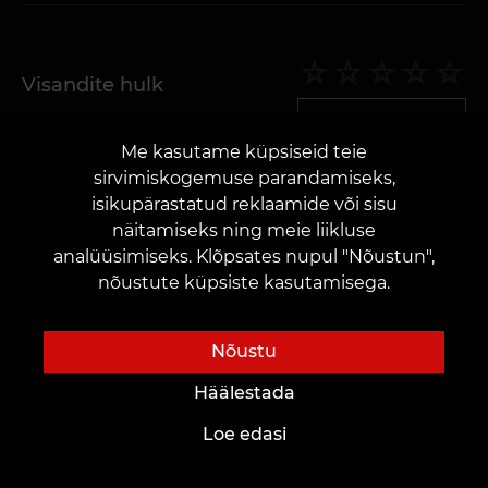
Visandite hulk
5,00
☆
5
Hääled
Hinda
Me kasutame küpsiseid teie
sirvimiskogemuse parandamiseks,
isikupärastatud reklaamide või sisu
näitamiseks ning meie liikluse
analüüsimiseks. Klõpsates nupul "Nõustun",
nõustute küpsiste kasutamisega.
Üldmulje
5,00
☆
5
Hääled
Hinda
Nõustu
Häälestada
Loe edasi
Tähelepanu!