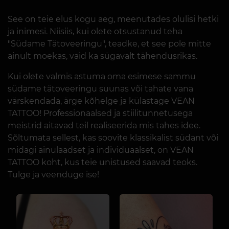
See on teie elus kogu aeg, meenutades olulisi hetki
ja inimesi. Niisiis, kui olete otsustanud teha
"Südame Tätoveeringu", teadke, et see pole mitte
ainult moekas, vaid ka sügavalt tähendusrikas.
Kui olete valmis astuma oma esimese sammu
südame tätoveeringu suunas või tahate vana
värskendada, ärge kõhelge ja külastage VEAN
TATTOO! Professionaalsed ja stiilitunnetusega
meistrid aitavad teil realiseerida mis tahes idee.
Sõltumata sellest, kas soovite klassikalist südant või
midagi ainulaadset ja individuaalset, on VEAN
TATTOO koht, kus teie unistused saavad teoks.
Tulge ja veenduge ise!