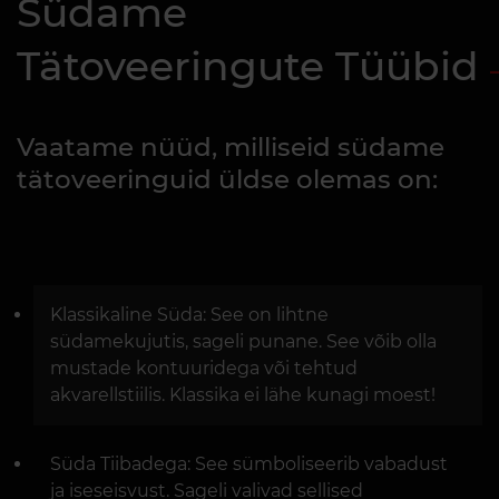
Südame
Tätoveeringute Tüübid
Vaatame nüüd, milliseid südame
tätoveeringuid üldse olemas on:
Klassikaline Süda: See on lihtne
südamekujutis, sageli punane. See võib olla
mustade kontuuridega või tehtud
akvarellstiilis. Klassika ei lähe kunagi moest!
Süda Tiibadega: See sümboliseerib vabadust
ja iseseisvust. Sageli valivad sellised