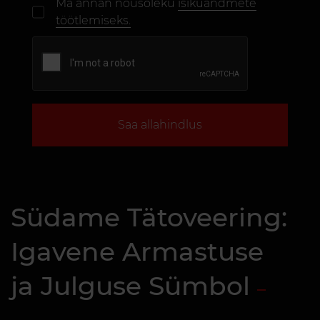
Ma annan nõusoleku
isikuandmete
töötlemiseks.
Saa allahindlus
Südame Tätoveering:
Igavene Armastuse
ja Julguse Sümbol