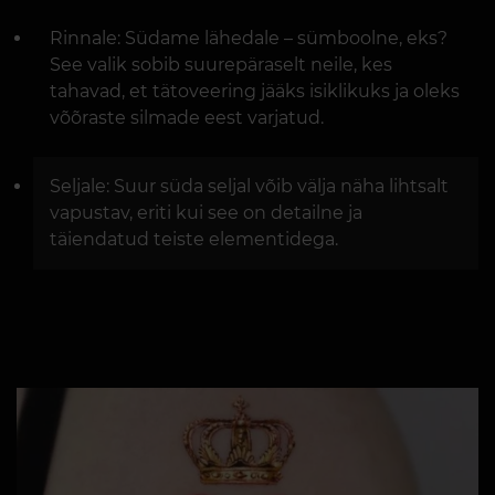
Rinnale: Südame lähedale – sümboolne, eks?
See valik sobib suurepäraselt neile, kes
tahavad, et tätoveering jääks isiklikuks ja oleks
võõraste silmade eest varjatud.
Seljale: Suur süda seljal võib välja näha lihtsalt
vapustav, eriti kui see on detailne ja
täiendatud teiste elementidega.