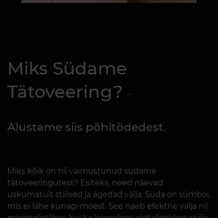
Miks Südame
Tätoveering?
Alustame siis põhitõdedest.
Miks kõik on nii vaimustunud südame
tätoveeringutest? Esiteks, need näevad
uskumatult stiilsed ja ägedad välja. Süda on sümbol,
mis ei lähe kunagi moest. See näeb efektne välja nii
minimalistlikus kui ka keerulises, detailirohkes stiilis.