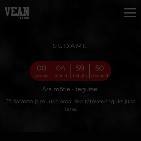
SÜDAME
00
04
59
48
päevad
tunnid
minutit
sekundid
Ära mõtle - tegutse!
Täida vorm ja muuda oma idee tätoveeringuks juba
täna.