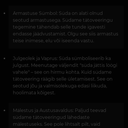
Armastuse Sümbol: Süda on alati olnud
seotud armastusega. Südame tätoveeringu
tegemine tähendab selle tunde igavesti
endasse jäädvustamist. Olgu see siis armastus
teise inimese, elu või iseenda vastu.
Julgeolek ja Vaprus: Süda sümboliseerib ka
julgust. Meenutage väljendit "süda jättis löögi
vahele" – see on hirmu kohta. Kuid südame
tätoveering räägib selle ületamisest. See on
seotud jõu ja valmisolekuga edasi liikuda,
hoolimata kõigest.
Mälestus ja Austusavaldus: Paljud teevad
südame tätoveeringud lähedaste
mälestuseks. See pole lihtsalt pilt, vaid