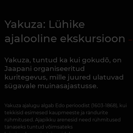
Yakuza: Lühike
ajalooline ekskursioon
Yakuza, tuntud ka kui gokudō, on
Jaapani organiseeritud
kuritegevus, mille juured ulatuvad
sügavale muinasajastusse.
Yakuza ajalugu algab Edo perioodist (1603-1868), kui
tekkisid esimesed kaupmeeste ja rändurite
rühmitused. Ajapikku arenesid need rühmitused
tänaseks tuntud võimsateks