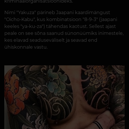
kriminaalorganisatsioonideks.
Nimi "Yakuza" pärineb Jaapani kaardimängust
"Oicho-Kabu", kus kombinatsioon "8-9-3" (jaapani
keeles "ya-ku-za") tähendas kaotust. Sellest ajast
peale on see sõna saanud sünonüümiks inimestele,
kes elavad seaduseväliselt ja seavad end
ühiskonnale vastu.