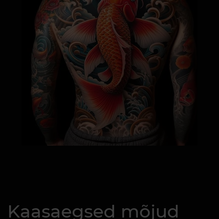
Kaasaegsed mõjud