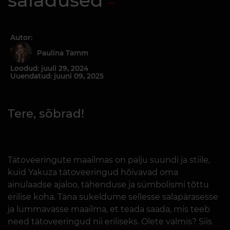
saladused
Autor:
Paulina Tamm
Loodud: juuli 29, 2024
Uuendatud: juuni 09, 2025
Tere, sõbrad!
Tätoveeringute maailmas on palju suundi ja stiile,
kuid Yakuza tätoveeringud hõivavad oma
ainulaadse ajaloo, tähenduse ja sümbolismi tõttu
erilise koha. Täna sukeldume sellesse salapärasesse
ja lummavasse maailma, et teada saada, mis teeb
need tätoveeringud nii eriliseks. Olete valmis? Siis