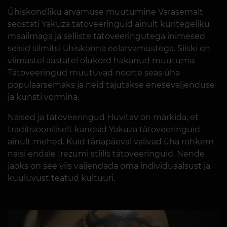
Ühiskondliku arvamuse muutumine Varasemalt
seostati Yakuza tätoveeringuid ainult kuritegeliku
maailmaga ja selliste tätoveeringutega inimesed
seisid silmitsi ühiskonna eelarvamustega. Siiski on
viimastel aastatel olukord hakanud muutuma.
Tätoveeringud muutuvad noorte seas üha
populaarsemaks ja neid tajutakse eneseväljenduse
ja kunsti vormina.
Naised ja tätoveeringud Huvitav on märkida, et
traditsiooniliselt kandsid Yakuza tätoveeringuid
ainult mehed. Kuid tänapäeval valivad üha rohkem
naisi endale Irezumi stiilis tätoveeringuid. Nende
jaoks on see viis väljendada oma individuaalsust ja
kuuluvust teatud kultuuri.