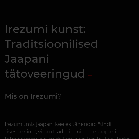
Irezumi kunst:
Traditsioonilised
Jaapani
tätoveeringud
Mis on Irezumi?
Irezumi, mis jaapani keeles tähendab "tindi
sisestamine", viitab traditsioonilistele Jaapani