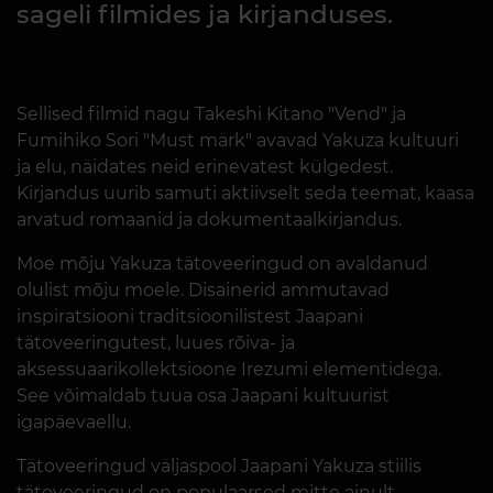
sageli filmides ja kirjanduses.
Sellised filmid nagu Takeshi Kitano "Vend" ja
Fumihiko Sori "Must märk" avavad Yakuza kultuuri
ja elu, näidates neid erinevatest külgedest.
Kirjandus uurib samuti aktiivselt seda teemat, kaasa
arvatud romaanid ja dokumentaalkirjandus.
Moe mõju Yakuza tätoveeringud on avaldanud
olulist mõju moele. Disainerid ammutavad
inspiratsiooni traditsioonilistest Jaapani
tätoveeringutest, luues rõiva- ja
aksessuaarikollektsioone Irezumi elementidega.
See võimaldab tuua osa Jaapani kultuurist
igapäevaellu.
Tätoveeringud väljaspool Jaapani Yakuza stiilis
tätoveeringud on populaarsed mitte ainult