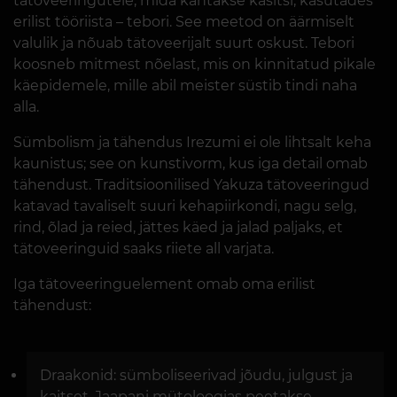
tätoveeringutele, mida kantakse käsitsi, kasutades
erilist tööriista – tebori. See meetod on äärmiselt
valulik ja nõuab tätoveerijalt suurt oskust. Tebori
koosneb mitmest nõelast, mis on kinnitatud pikale
käepidemele, mille abil meister süstib tindi naha
alla.
Sümbolism ja tähendus Irezumi ei ole lihtsalt keha
kaunistus; see on kunstivorm, kus iga detail omab
tähendust. Traditsioonilised Yakuza tätoveeringud
katavad tavaliselt suuri kehapiirkondi, nagu selg,
rind, õlad ja reied, jättes käed ja jalad paljaks, et
tätoveeringuid saaks riiete all varjata.
Iga tätoveeringuelement omab oma erilist
tähendust:
Draakonid: sümboliseerivad jõudu, julgust ja
kaitset. Jaapani mütoloogias peetakse