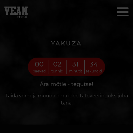
YAKUZA
00
02
31
32
päevad
tunnid
minutit
sekundid
Ära mõtle - tegutse!
Täida vorm ja muuda oma idee tätoveeringuks juba
täna.