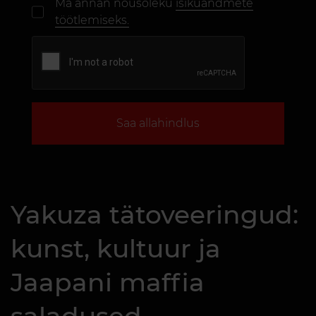
Ma annan nõusoleku
isikuandmete
töötlemiseks.
Saa allahindlus
Yakuza tätoveeringud:
kunst, kultuur ja
Jaapani maffia