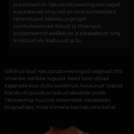
ja lootosed on Yakuza tätoveeringutes sageli
kasutatavad ning neil on oma sümboolsed
tähendused. Näiteks pojengid
sümboliseerivad rikkust ja õitsengut,
krüsanteemid aadlikkust ja pikaealisust ning
kirsipuud elu kaduvust ja ilu.
Isiklikud lood Yakuza tätoveeringud räägivad tihti
omanike isiklikke lugusid. Need lood võivad
kajastada elus olulisi sündmusi, kuuluvust teatud
klanile või püüdlusi teatud ideaalide poole.
Tätoveering muutub omamoodi visuaalseks
biograafiaks, mida inimene kannab oma kehal.