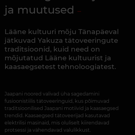
ja muutused
Lääne kultuuri mõju Tänapäeval
jätkuvad Yakuza tätoveeringute
traditsioonid, kuid need on
mõjutatud Lääne kultuurist ja
kaasaegsetest tehnoloogiatest.
Jaapani noored valivad üha sagedamini
fusioonistiilis tätoveeringuid, kus põimuvad
traditsioonilised Jaapani motiivid ja kaasaegsed
trendid. Kaasaegsed tätoveerijad kasutavad
elektrilisi masinaid, mis oluliselt kiirendavad
protsessi ja vähendavad valulikkust.