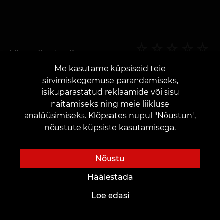
Visandite kvaliteet
Me kasutame küpsiseid teie
5,00
☆
5
Hääled
Hinda
sirvimiskogemuse parandamiseks,
isikupärastatud reklaamide või sisu
näitamiseks ning meie liikluse
analüüsimiseks. Klõpsates nupul "Nõustun",
nõustute küpsiste kasutamisega.
Visandite hulk
Nõustu
5,00
☆
5
Hääled
Hinda
Häälestada
Loe edasi