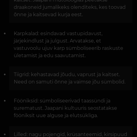
draakoneid jumalikeks olenditeks, kes toovad
õnne ja kaitsevad kurja eest.
Karpkalad: esindavad vastupidavust,
järjekindlust ja julgust. Arvatakse, et
vastuvoolu ujuv karp sümboliseerib raskuste
ületamist ja edu saavutamist.
Tiigrid: kehastavad jõudu, vaprust ja kaitset.
Need on samuti õnne ja vaimse jõu sümbolid.
Fööniksid: sümboliseerivad taassündi ja
surematust. Jaapani kultuuris seostatakse
fööniksit uue alguse ja elutsükliga.
Lilled: nagu pojengid, krüsanteemid, kirsipuud