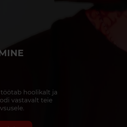
MINE
öötab hoolikalt ja
odi vastavalt teie
vsusele.