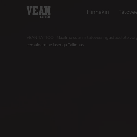
Hinnakiri
Tätove
VEAN TATTOO | Maailma suurim tätoveeringustuudiote võr
eemaldamine laseriga Tallinnas