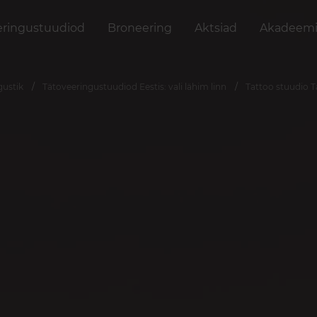
eringustuudiod
Broneering
Aktsiad
Akadeemi
gustik
Tätoveeringustuudiod Eestis: vali lähim linn
Tattoo stuudio Ta