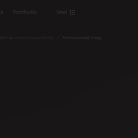
a
Portfoolio
Veel
llinnas: meistrid ja portfoolio
Permanentselt meigi