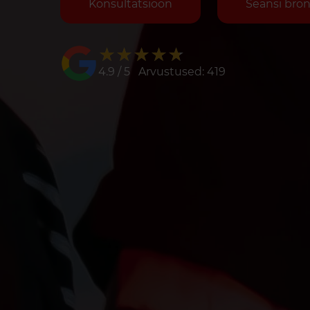
Konsultatsioon
Seansi bro
★★★★★
★★★★★
4.9 / 5 Arvustused: 419